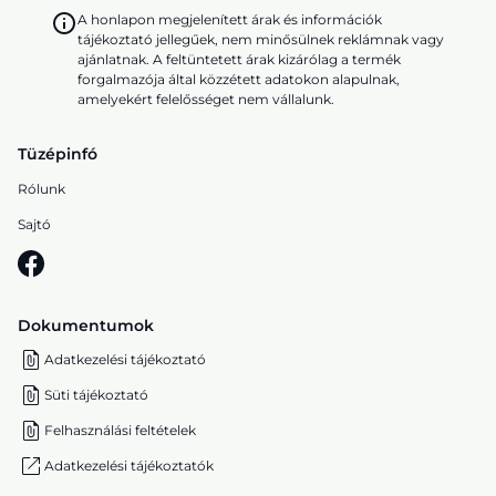
A honlapon megjelenített árak és információk
tájékoztató jellegűek, nem minősülnek reklámnak vagy
ajánlatnak. A feltüntetett árak kizárólag a termék
forgalmazója által közzétett adatokon alapulnak,
amelyekért felelősséget nem vállalunk.
Tüzépinfó
Rólunk
Sajtó
Dokumentumok
Adatkezelési tájékoztató
Süti tájékoztató
Felhasználási feltételek
Adatkezelési tájékoztatók