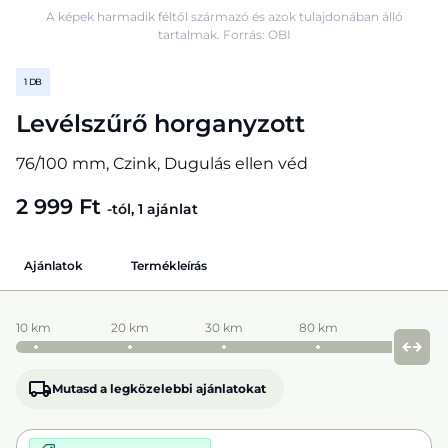
A képek harmadik féltől származó és azok tulajdonában álló
tartalmak. Forrás: OBI
1 DB
Levélszűrő horganyzott
76/100 mm, Czink, Dugulás ellen véd
2 999 Ft
-tól, 1 ajánlat
Ajánlatok
Termékleírás
10 km
20 km
30 km
80 km
Mutasd a legközelebbi ajánlatokat