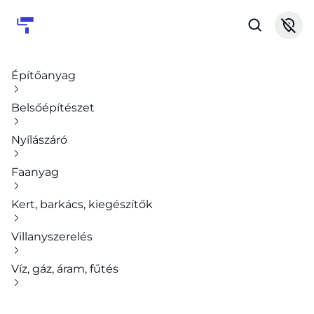
Építőanyag
Belsőépítészet
Nyílászáró
Faanyag
Kert, barkács, kiegészítők
Villanyszerelés
Víz, gáz, áram, fűtés