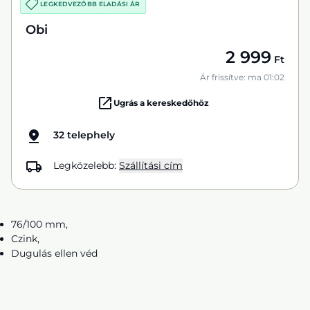
LEGKEDVEZŐBB ELADÁSI ÁR
Obi
2 999
Ft
Ár frissítve: ma 01:02
Ugrás a kereskedőhöz
32 telephely
Legközelebb:
Szállítási cím
76/100 mm,
Czink,
Dugulás ellen véd