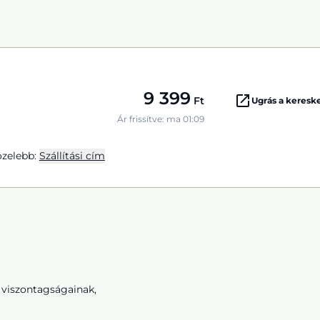
9 399
Ft
Ugrás a keres
Ár frissítve: ma 01:09
zelebb:
Szállítási cím
s viszontagságainak,