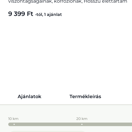
viszontagságainak, korróziónak, Hosszú élettartam
9 399 Ft
-tól, 1 ajánlat
Ajánlatok
Termékleírás
10 km
20 km