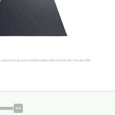
 származó és azok tulajdonában álló tartalmak. Forrás: OBI