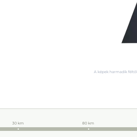
A képek harmadik féltől
30 km
80 km