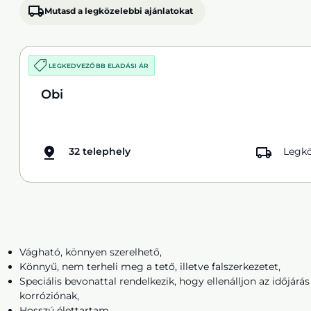
Mutasd a legközelebbi ajánlatokat
LEGKEDVEZŐBB ELADÁSI ÁR
Obi
32 telephely
Legkö
Vágható, könnyen szerelhető,
Könnyű, nem terheli meg a tető, illetve falszerkezetet,
Speciális bevonattal rendelkezik, hogy ellenálljon az időjárá
korróziónak,
Hosszú élettartam