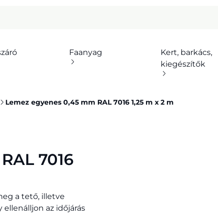
száró
Faanyag
Kert, barkács,
kiegészítők
Lemez egyenes 0,45 mm RAL 7016 1,25 m x 2 m
RAL 7016
g a tető, illetve
ellenálljon az időjárás