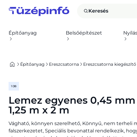
Keresés
Építőanyag
Belsőépítészet
Nyílá
Építőanyag
Ereszcsatorna
Ereszcsatorna kiegészítő
1 DB
Lemez egyenes 0,45 mm 
1,25 m x 2 m
Vágható, könnyen szerelhető, Könnyű, nem terheli me
falszerkezetet, Speciális bevonattal rendelkezik, hogy 