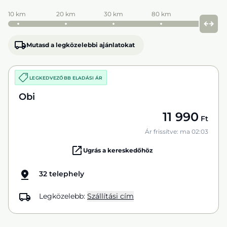
10 km
20 km
30 km
80 km
Mutasd a legközelebbi ajánlatokat
LEGKEDVEZŐBB ELADÁSI ÁR
Obi
11 990
Ft
Ár frissítve: ma 02:03
Ugrás a kereskedőhöz
32 telephely
Legközelebb:
Szállítási cím