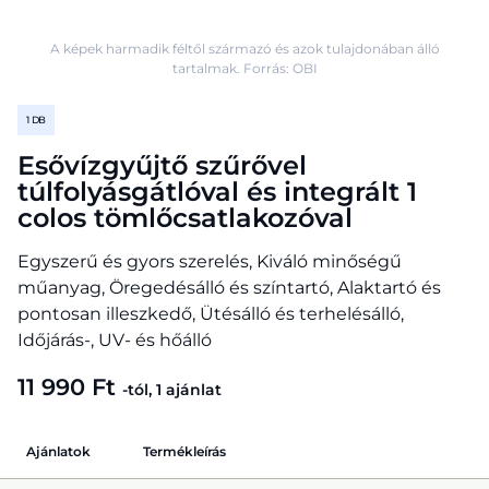
A képek harmadik féltől származó és azok tulajdonában álló
tartalmak. Forrás: OBI
1 DB
Esővízgyűjtő szűrővel
túlfolyásgátlóval és integrált 1
colos tömlőcsatlakozóval
Egyszerű és gyors szerelés, Kiváló minőségű
műanyag, Öregedésálló és színtartó, Alaktartó és
pontosan illeszkedő, Ütésálló és terhelésálló,
Időjárás-, UV- és hőálló
11 990 Ft
-tól, 1 ajánlat
Ajánlatok
Termékleírás