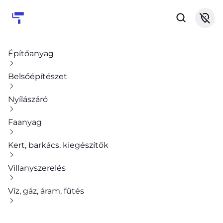
Építőanyag
Belsőépítészet
Nyílászáró
Faanyag
Kert, barkács, kiegészítők
Villanyszerelés
Víz, gáz, áram, fűtés