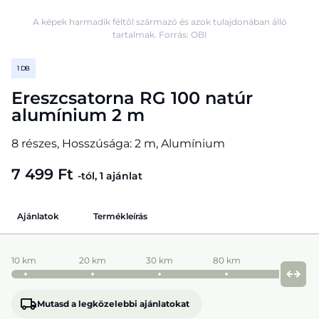
A képek harmadik féltől származó és azok tulajdonában álló
tartalmak. Forrás: OBI
1 DB
Ereszcsatorna RG 100 natúr
alumínium 2 m
8 részes, Hosszúsága: 2 m, Alumínium
7 499 Ft
-tól, 1 ajánlat
Ajánlatok
Termékleírás
10 km
20 km
30 km
80 km
Mutasd a legközelebbi ajánlatokat