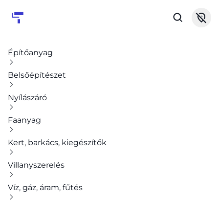
Építőanyag
Belsőépítészet
Nyílászáró
Faanyag
Kert, barkács, kiegészítők
Villanyszerelés
Víz, gáz, áram, fűtés