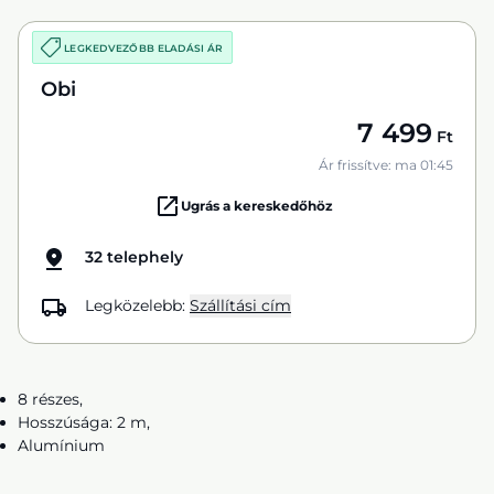
LEGKEDVEZŐBB ELADÁSI ÁR
Obi
7 499
Ft
Ár frissítve: ma 01:45
Ugrás a kereskedőhöz
32 telephely
Legközelebb:
Szállítási cím
8 részes,
Hosszúsága: 2 m,
Alumínium