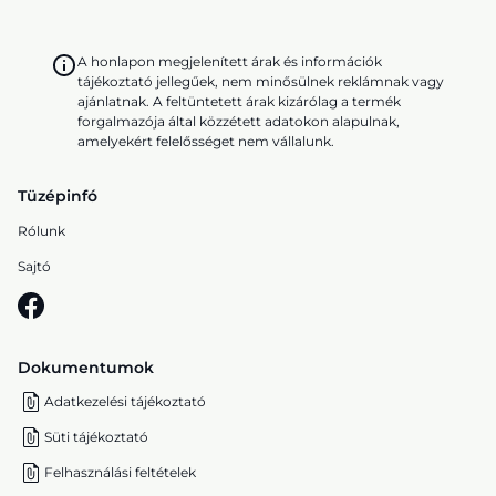
A honlapon megjelenített árak és információk
tájékoztató jellegűek, nem minősülnek reklámnak vagy
ajánlatnak. A feltüntetett árak kizárólag a termék
forgalmazója által közzétett adatokon alapulnak,
amelyekért felelősséget nem vállalunk.
Tüzépinfó
Rólunk
Sajtó
Dokumentumok
Adatkezelési tájékoztató
Süti tájékoztató
Felhasználási feltételek