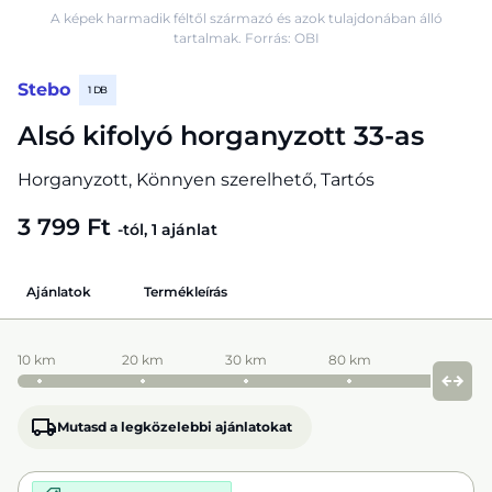
A képek harmadik féltől származó és azok tulajdonában álló
tartalmak. Forrás: OBI
Stebo
1 DB
Alsó kifolyó horganyzott 33-as
Horganyzott, Könnyen szerelhető, Tartós
3 799 Ft
-tól, 1 ajánlat
Ajánlatok
Termékleírás
10 km
20 km
30 km
80 km
Mutasd a legközelebbi ajánlatokat