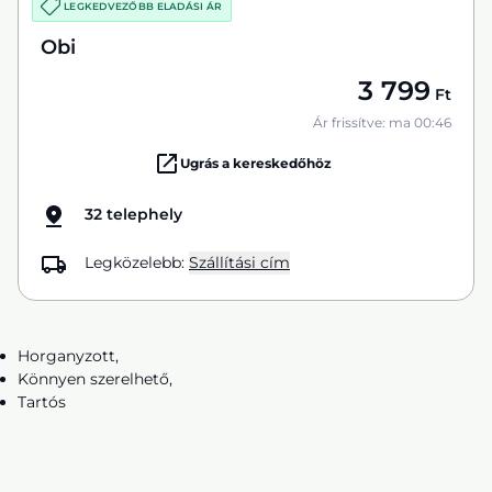
LEGKEDVEZŐBB ELADÁSI ÁR
Obi
3 799
Ft
Ár frissítve: ma 00:46
Ugrás a kereskedőhöz
32 telephely
Legközelebb:
Szállítási cím
Horganyzott,
Könnyen szerelhető,
Tartós