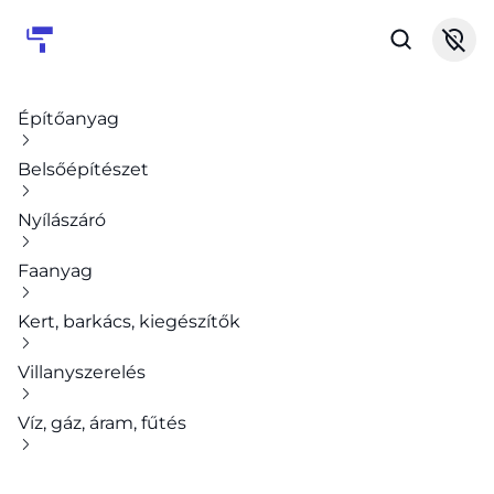
Építőanyag
Belsőépítészet
Nyílászáró
Faanyag
Kert, barkács, kiegészítők
Villanyszerelés
Víz, gáz, áram, fűtés