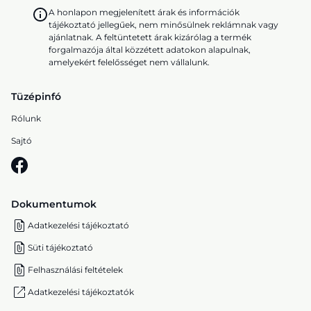
A honlapon megjelenített árak és információk
tájékoztató jellegűek, nem minősülnek reklámnak vagy
ajánlatnak. A feltüntetett árak kizárólag a termék
forgalmazója által közzétett adatokon alapulnak,
amelyekért felelősséget nem vállalunk.
Tüzépinfó
Rólunk
Sajtó
Dokumentumok
Adatkezelési tájékoztató
Süti tájékoztató
Felhasználási feltételek
Adatkezelési tájékoztatók