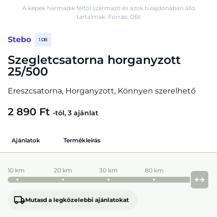
A képek harmadik féltől származó és azok tulajdonában álló
tartalmak. Forrás: OBI
Stebo
1 DB
Szegletcsatorna horganyzott
25/500
Ereszcsatorna, Horganyzott, Könnyen szerelhető
2 890 Ft
-tól, 3 ajánlat
Ajánlatok
Termékleírás
10 km
20 km
30 km
80 km
Mutasd a legközelebbi ajánlatokat