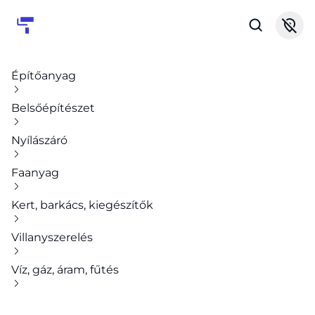
Építőanyag
Belsőépítészet
Nyílászáró
Faanyag
Kert, barkács, kiegészítők
Villanyszerelés
Víz, gáz, áram, fűtés