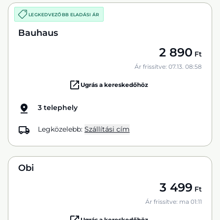
LEGKEDVEZŐBB ELADÁSI ÁR
Bauhaus
2 890
Ft
Ár frissítve: 07.13. 08:58
Ugrás a kereskedőhöz
3 telephely
Legközelebb:
Szállítási cím
Obi
3 499
Ft
Ár frissítve: ma 01:11
Ugrás a kereskedőhöz