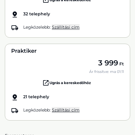
32 telephely
Legközelebb:
Szállítási cím
Praktiker
3 999
Ft
Ár frissítve: ma 01:11
Ugrás a kereskedőhöz
21 telephely
Legközelebb:
Szállítási cím