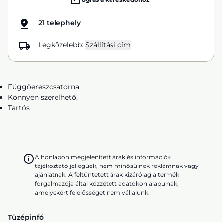
21 telephely
Legközelebb:
Szállítási cím
Függőereszcsatorna,
Könnyen szerelhető,
Tartós
A honlapon megjelenített árak és információk
tájékoztató jellegűek, nem minősülnek reklámnak vagy
ajánlatnak. A feltüntetett árak kizárólag a termék
forgalmazója által közzétett adatokon alapulnak,
amelyekért felelősséget nem vállalunk.
Tüzépinfó