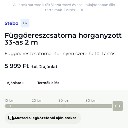
A képek harmadik féltől származó és azok tulajdonában álló
tartalmak. Forrás: OBI
Stebo
2 M
Függőereszcsatorna horganyzott
33-as 2 m
Függőereszcsatorna, Könnyen szerelhető, Tartós
5 999 Ft
-tól, 2 ajánlat
Ajánlatok
Termékleírás
10 km
20 km
30 km
80 km
Mutasd a legközelebbi ajánlatokat