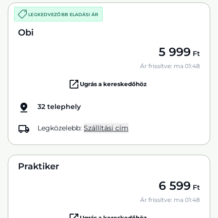
LEGKEDVEZŐBB ELADÁSI ÁR
Obi
5 999
Ft
Ár frissítve: ma 01:48
Ugrás a kereskedőhöz
32 telephely
Legközelebb:
Szállítási cím
Praktiker
6 599
Ft
Ár frissítve: ma 01:48
Ugrás a kereskedőhöz