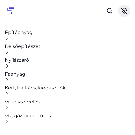
Építőanyag
Belsőépítészet
Nyílászáró
Faanyag
Kert, barkács, kiegészítők
Villanyszerelés
Víz, gáz, áram, fűtés