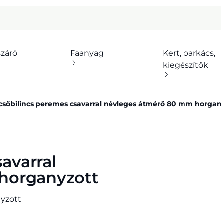
száró
Faanyag
Kert, barkács,
kiegészítők
őcsőbilincs peremes csavarral névleges átmérő 80 mm horgan
avarral
horganyzott
nyzott