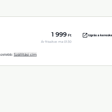
1 999
Ft
Ugrás a keres
Ár frissítve: ma 01:30
zelebb:
Szállítási cím