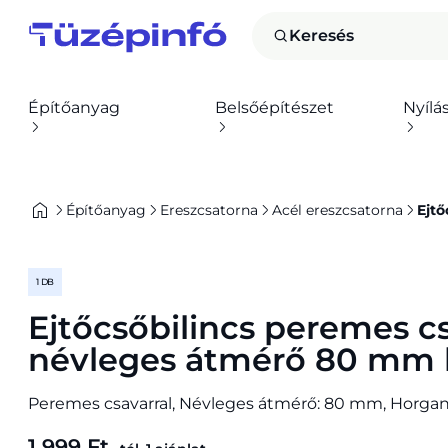
Keresés
Építőanyag
Belsőépítészet
Nyílá
Építőanyag
Ereszcsatorna
Acél ereszcsatorna
Ejt
1 DB
Ejtőcsőbilincs peremes cs
névleges átmérő 80 mm 
Peremes csavarral, Névleges átmérő: 80 mm, Horga
1 999 Ft