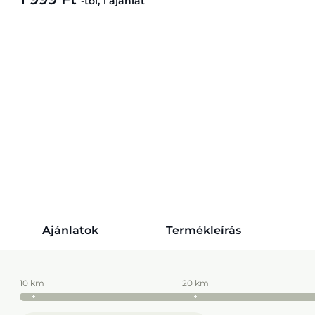
-tól, 1 ajánlat
Ajánlatok
Termékleírás
10 km
20 km