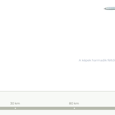
A képek harmadik féltől
30 km
80 km