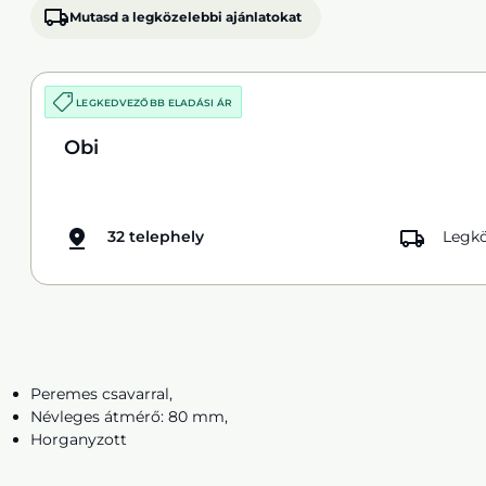
Mutasd a legközelebbi ajánlatokat
LEGKEDVEZŐBB ELADÁSI ÁR
Obi
32 telephely
Legkö
Peremes csavarral,
Névleges átmérő: 80 mm,
Horganyzott