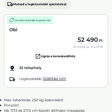
Mutasd a legközelebbi ajánlatokat
LEGKEDVEZŐBB ELADÁSI ÁR
Obi
52 490
Ft
Ár frissítve: ma 01:16
Ugrás a kereskedőhöz
32 telephely
Legközelebb:
Szállítási cím
Max. teherbírás: 250 kg bakonként
Porszórt
Kb. 117,5 és 217,5 cm között állítható magasság