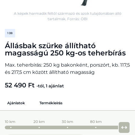
A képek harmadik féltől származó és azok tulajdonában álló
tartalmak. Forrás: OBI
1 DB
Állásbak szürke állítható
magasságú 250 kg-os teherbírás
Max. teherbírás: 250 kg bakonként, porszórt, kb. 117,5
és 217,5 cm között állítható magasság
52 490 Ft
-tól, 1 ajánlat
Ajánlatok
Termékleírás
10 km
20 km
30 km
80 km