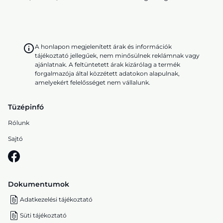
A honlapon megjelenített árak és információk
tájékoztató jellegűek, nem minősülnek reklámnak vagy
ajánlatnak. A feltüntetett árak kizárólag a termék
forgalmazója által közzétett adatokon alapulnak,
amelyekért felelősséget nem vállalunk.
Tüzépinfó
Rólunk
Sajtó
Dokumentumok
Adatkezelési tájékoztató
Süti tájékoztató