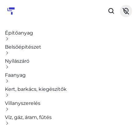
Építőanyag
Belsőépítészet
Nyílászáró
Faanyag
Kert, barkács, kiegészítők
Villanyszerelés
Víz, gáz, áram, fűtés