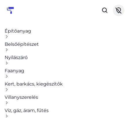
Építőanyag
Belsőépítészet
Nyílászáró
Faanyag
Kert, barkács, kiegészítők
Villanyszerelés
Víz, gáz, áram, fűtés