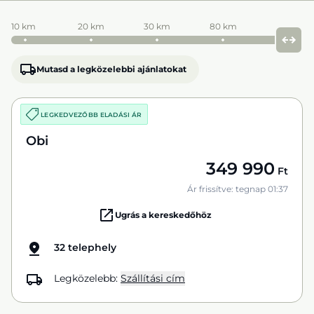
10 km
20 km
30 km
80 km
Mutasd a legközelebbi ajánlatokat
LEGKEDVEZŐBB ELADÁSI ÁR
Obi
349 990
Ft
Ár frissítve: tegnap 01:37
Ugrás a kereskedőhöz
32 telephely
Legközelebb:
Szállítási cím