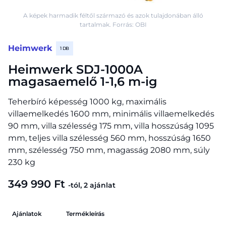
A képek harmadik féltől származó és azok tulajdonában álló
tartalmak. Forrás: OBI
Heimwerk
1 DB
Heimwerk SDJ-1000A
magasaemelő 1-1,6 m-ig
Teherbíró képesség 1000 kg, maximális
villaemelkedés 1600 mm, minimális villaemelkedés
90 mm, villa szélesség 175 mm, villa hosszúság 1095
mm, teljes villa szélesség 560 mm, hosszúság 1650
mm, szélesség 750 mm, magasság 2080 mm, súly
230 kg
349 990 Ft
-tól, 2 ajánlat
Ajánlatok
Termékleírás