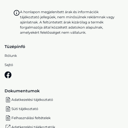
A honlapon megjelenített árak és információk
tájékoztató jellegűek, nem minősülnek reklámnak vagy
ajánlatnak. A feltüntetett árak kizárólag a termék
forgalmazója által közzétett adatokon alapulnak,
amelyekért felelősséget nem vállalunk.
Tüzépinfó
Rólunk
Sajtó
Dokumentumok
Adatkezelési tájékoztató
Süti tájékoztató
Felhasználási feltételek
Adatkezelési tájékoztatók