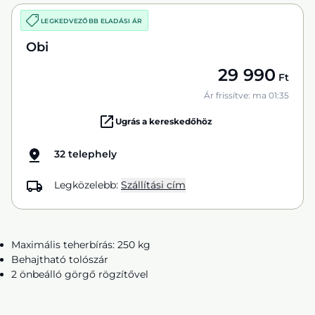
LEGKEDVEZŐBB ELADÁSI ÁR
Obi
29 990
Ft
Ár frissítve: ma 01:35
Ugrás a kereskedőhöz
32 telephely
Legközelebb:
Szállítási cím
Maximális teherbírás: 250 kg
Behajtható tolószár
2 önbeálló görgő rögzítővel