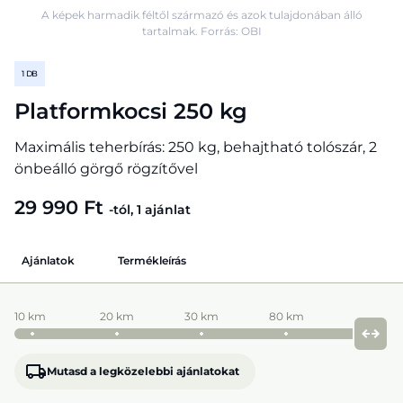
A képek harmadik féltől származó és azok tulajdonában álló
tartalmak. Forrás: OBI
1 DB
Platformkocsi 250 kg
Maximális teherbírás: 250 kg, behajtható tolószár, 2
önbeálló görgő rögzítővel
29 990 Ft
-tól, 1 ajánlat
Ajánlatok
Termékleírás
10 km
20 km
30 km
80 km
Mutasd a legközelebbi ajánlatokat