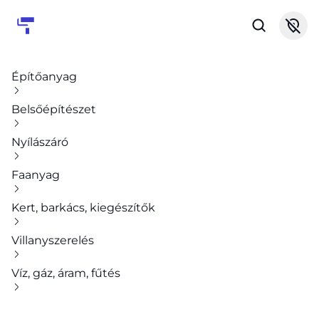
Építőanyag
Belsőépítészet
Nyílászáró
Faanyag
Kert, barkács, kiegészítők
Villanyszerelés
Víz, gáz, áram, fűtés