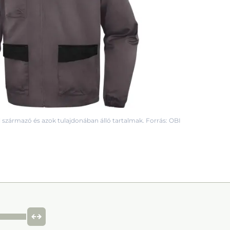
 származó és azok tulajdonában álló tartalmak. Forrás: OBI