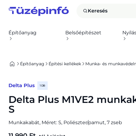
Keresés
Építőanyag
Belsőépítészet
Nyílá
Építőanyag
Építési kellékek
Munka- és munkavédelm
Delta Plus
1 DB
Delta Plus M1VE2 munkak
S
Munkakabát, Méret: S, Poliészter/pamut, 7 zseb
11 990 Ft