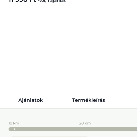
-tól, 1 ajánlat
Ajánlatok
Termékleírás
10 km
20 km