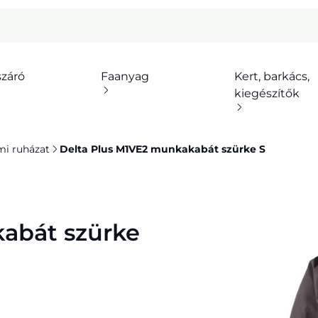
száró
Faanyag
Kert, barkács,
kiegészítők
i ruházat
Delta Plus M1VE2 munkakabát szürke S
abát szürke