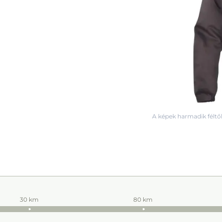
A képek harmadik féltől
30 km
80 km