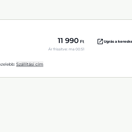
11 990
Ft
Ugrás a keres
Ár frissítve: ma 00:51
zelebb:
Szállítási cím