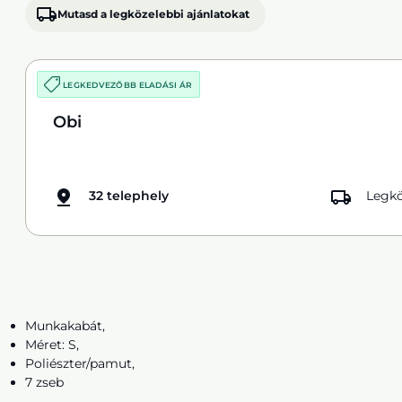
Mutasd a legközelebbi ajánlatokat
LEGKEDVEZŐBB ELADÁSI ÁR
Obi
32 telephely
Legkö
Munkakabát,
Méret: S,
Poliészter/pamut,
7 zseb