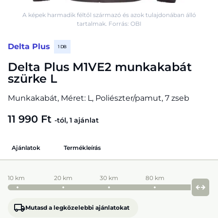
A képek harmadik féltől származó és azok tulajdonában álló
tartalmak. Forrás: OBI
Delta Plus
1 DB
Delta Plus M1VE2 munkakabát
szürke L
Munkakabát, Méret: L, Poliészter/pamut, 7 zseb
11 990 Ft
-tól, 1 ajánlat
Ajánlatok
Termékleírás
10 km
20 km
30 km
80 km
Mutasd a legközelebbi ajánlatokat