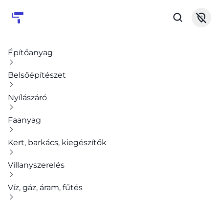
Építőanyag
Belsőépítészet
Nyílászáró
Faanyag
Kert, barkács, kiegészítők
Villanyszerelés
Víz, gáz, áram, fűtés