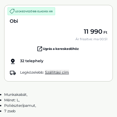
LEGKEDVEZŐBB ELADÁSI ÁR
Obi
11 990
Ft
Ár frissítve: ma 00:51
Ugrás a kereskedőhöz
32 telephely
Legközelebb:
Szállítási cím
Munkakabát,
Méret: L,
Poliészter/pamut,
7 zseb