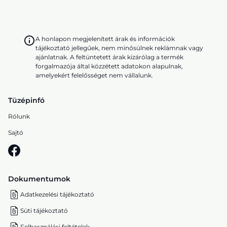
A honlapon megjelenített árak és információk
tájékoztató jellegűek, nem minősülnek reklámnak vagy
ajánlatnak. A feltüntetett árak kizárólag a termék
forgalmazója által közzétett adatokon alapulnak,
amelyekért felelősséget nem vállalunk.
Tüzépinfó
Rólunk
Sajtó
Dokumentumok
Adatkezelési tájékoztató
Süti tájékoztató
Felhasználási feltételek