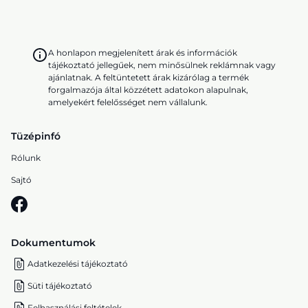
A honlapon megjelenített árak és információk
tájékoztató jellegűek, nem minősülnek reklámnak vagy
ajánlatnak. A feltüntetett árak kizárólag a termék
forgalmazója által közzétett adatokon alapulnak,
amelyekért felelősséget nem vállalunk.
Tüzépinfó
Rólunk
Sajtó
Dokumentumok
Adatkezelési tájékoztató
Süti tájékoztató
Felhasználási feltételek