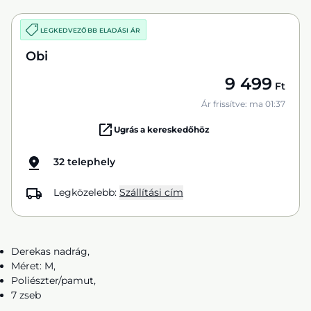
LEGKEDVEZŐBB ELADÁSI ÁR
Obi
9 499
Ft
Ár frissítve: ma 01:37
Ugrás a kereskedőhöz
32 telephely
Legközelebb:
Szállítási cím
Derekas nadrág,
Méret: M,
Poliészter/pamut,
7 zseb