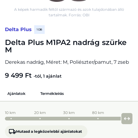
A képek harmadik féltől származó és azok tulajdonában álló
tartalmak. Forrás: OBI
Delta Plus
1 DB
Delta Plus M1PA2 nadrág szürke
M
Derekas nadrág, Méret: M, Poliészter/pamut, 7 zseb
9 499 Ft
-tól, 1 ajánlat
Ajánlatok
Termékleírás
10 km
20 km
30 km
80 km
Mutasd a legközelebbi ajánlatokat