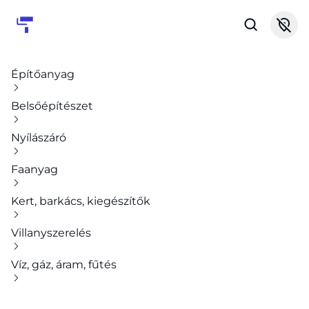
Építőanyag
Belsőépítészet
Nyílászáró
Faanyag
Kert, barkács, kiegészítők
Villanyszerelés
Víz, gáz, áram, fűtés