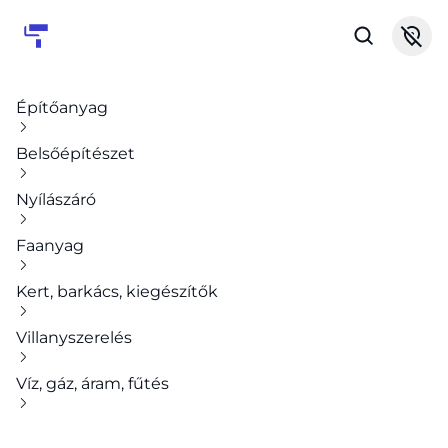
Építőanyag
Belsőépítészet
Nyílászáró
Faanyag
Kert, barkács, kiegészítők
Villanyszerelés
Víz, gáz, áram, fűtés