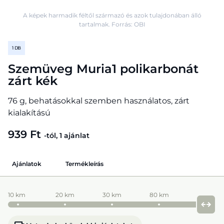
A képek harmadik féltől származó és azok tulajdonában álló
tartalmak. Forrás: OBI
1 DB
Szemüveg Muria1 polikarbonát
zárt kék
76 g, behatásokkal szemben használatos, zárt
kialakítású
939 Ft
-tól, 1 ajánlat
Ajánlatok
Termékleírás
10 km
20 km
30 km
80 km