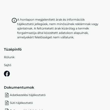
A honlapon megjelenített árak és információk
tájékoztató jellegűek, nem minősülnek reklámnak vagy
ajánlatnak. A feltüntetett árak kizárólag a termék
forgalmazója által közzétett adatokon alapulnak,
amelyekért felelősséget nem vállalunk.
Tüzépinfó
Rólunk
Sajtó
Dokumentumok
Adatkezelési tájékoztató
Süti tájékoztató