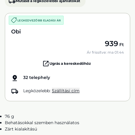
Mutasd a legközelebbi ajánlatokat
LEGKEDVEZŐBB ELADÁSI ÁR
Obi
939
Ft
Ár frissítve: ma 01:44
Ugrás a kereskedőhöz
32 telephely
Legközelebb:
Szállítási cím
76 g
Behatásokkal szemben használatos
Zárt kialakítású