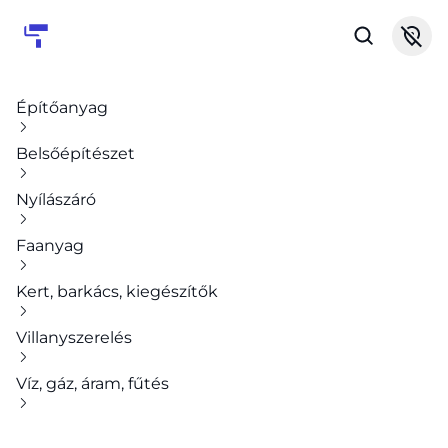
Építőanyag
Belsőépítészet
Nyílászáró
Faanyag
Kert, barkács, kiegészítők
Villanyszerelés
Víz, gáz, áram, fűtés