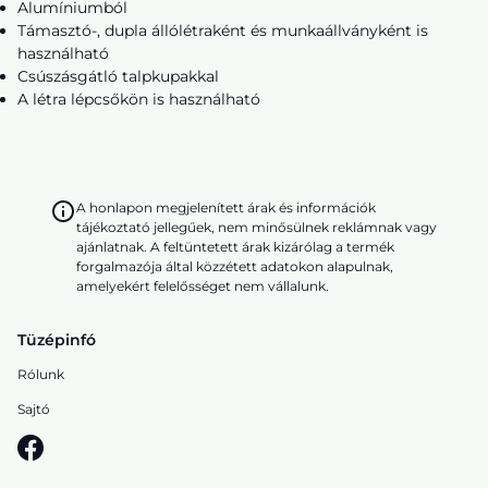
Alumíniumból
Támasztó-, dupla állólétraként és munkaállványként is
használható
Csúszásgátló talpkupakkal
A létra lépcsőkön is használható
A honlapon megjelenített árak és információk
tájékoztató jellegűek, nem minősülnek reklámnak vagy
ajánlatnak. A feltüntetett árak kizárólag a termék
forgalmazója által közzétett adatokon alapulnak,
amelyekért felelősséget nem vállalunk.
Tüzépinfó
Rólunk
Sajtó