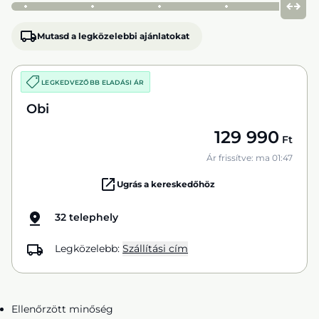
Mutasd a legközelebbi ajánlatokat
LEGKEDVEZŐBB ELADÁSI ÁR
Obi
129 990
Ft
Ár frissítve: ma 01:47
Ugrás a kereskedőhöz
32 telephely
Legközelebb:
Szállítási cím
Ellenőrzött minőség