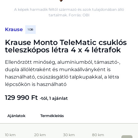
A képek harmadik féltől származó és azok tulajdonában álló
tartalmak. Forrás: OBI
Krause
1 DB
Krause Monto TeleMatic csuklós
teleszkópos létra 4 x 4 létrafok
Ellenőrzött minőség, alumíniumból, támasztó-,
dupla állólétraként és munkaállványként is
használható, csúszásgátló talpkupakkal, a létra
lépcsőkön is használható
129 990 Ft
-tól, 1 ajánlat
Ajánlatok
Termékleírás
10 km
20 km
30 km
80 km