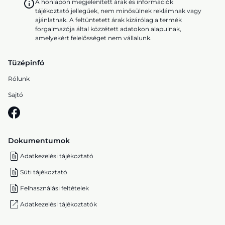
A honlapon megjelenített árak és információk
tájékoztató jellegűek, nem minősülnek reklámnak vagy
ajánlatnak. A feltüntetett árak kizárólag a termék
forgalmazója által közzétett adatokon alapulnak,
amelyekért felelősséget nem vállalunk.
Tüzépinfó
Rólunk
Sajtó
Dokumentumok
Adatkezelési tájékoztató
Süti tájékoztató
Felhasználási feltételek
Adatkezelési tájékoztatók