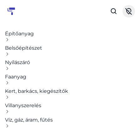
Építőanyag
Belsőépítészet
Nyílászáró
Faanyag
Kert, barkács, kiegészítők
Villanyszerelés
Víz, gáz, áram, fűtés