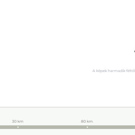
A képek harmadik féltől
30 km
80 km