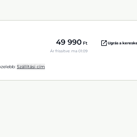
49 990
Ft
Ugrás a keres
Ár frissítve: ma 01:09
zelebb:
Szállítási cím