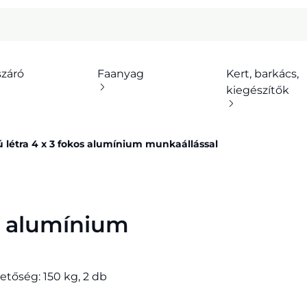
száró
Faanyag
Kert, barkács,
kiegészítők
 létra 4 x 3 fokos alumínium munkaállással
os alumínium
etőség: 150 kg, 2 db