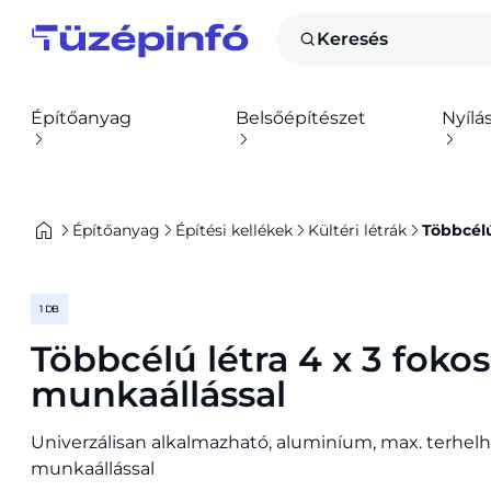
Keresés
Építőanyag
Belsőépítészet
Nyílá
Építőanyag
Építési kellékek
Kültéri létrák
Többcélú
1 DB
Többcélú létra 4 x 3 fok
munkaállással
Univerzálisan alkalmazható, aluminíum, max. terhelh
munkaállással