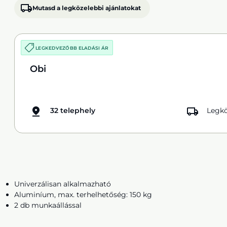
Mutasd a legközelebbi ajánlatokat
LEGKEDVEZŐBB ELADÁSI ÁR
Obi
32 telephely
Legkö
Univerzálisan alkalmazható
Aluminíum, max. terhelhetőség: 150 kg
2 db munkaállással