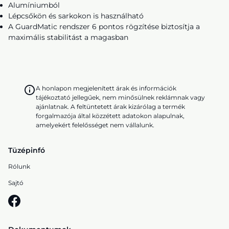
Alumíniumból
Lépcsőkön és sarkokon is használható
A GuardMatic rendszer 6 pontos rögzítése biztosítja a
maximális stabilitást a magasban
A honlapon megjelenített árak és információk
tájékoztató jellegűek, nem minősülnek reklámnak vagy
ajánlatnak. A feltüntetett árak kizárólag a termék
forgalmazója által közzétett adatokon alapulnak,
amelyekért felelősséget nem vállalunk.
Tüzépinfó
Rólunk
Sajtó