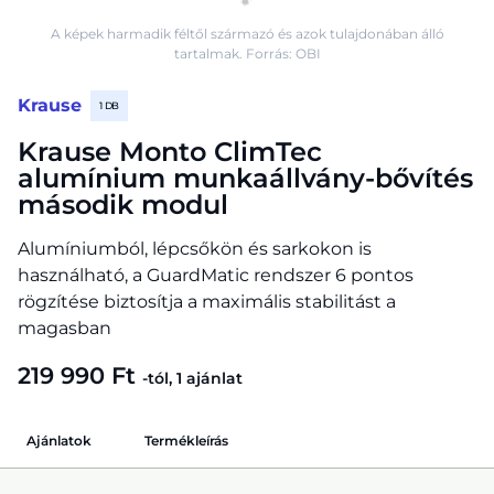
A képek harmadik féltől származó és azok tulajdonában álló
tartalmak. Forrás: OBI
Krause
1 DB
Krause Monto ClimTec
alumínium munkaállvány-bővítés
második modul
Alumíniumból, lépcsőkön és sarkokon is
használható, a GuardMatic rendszer 6 pontos
rögzítése biztosítja a maximális stabilitást a
magasban
219 990 Ft
-tól, 1 ajánlat
Ajánlatok
Termékleírás