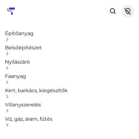
Építőanyag
Belsőépítészet
Nyílászáró
Faanyag
Kert, barkács, kiegészítők
Villanyszerelés
Víz, gáz, áram, fűtés