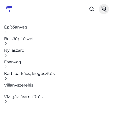
Építőanyag
Belsőépítészet
Nyílászáró
Faanyag
Kert, barkács, kiegészítők
Villanyszerelés
Víz, gáz, áram, fűtés