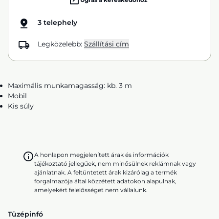
3 telephely
Legközelebb:
Szállítási cím
Maximális munkamagasság: kb. 3 m
Mobil
Kis súly
A honlapon megjelenített árak és információk
tájékoztató jellegűek, nem minősülnek reklámnak vagy
ajánlatnak. A feltüntetett árak kizárólag a termék
forgalmazója által közzétett adatokon alapulnak,
amelyekért felelősséget nem vállalunk.
Tüzépinfó