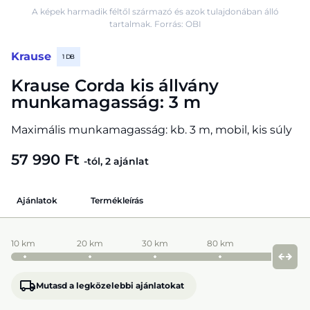
A képek harmadik féltől származó és azok tulajdonában álló
tartalmak. Forrás: OBI
Krause
1 DB
Krause Corda kis állvány
munkamagasság: 3 m
Maximális munkamagasság: kb. 3 m, mobil, kis súly
57 990 Ft
-tól, 2 ajánlat
Ajánlatok
Termékleírás
10 km
20 km
30 km
80 km
Mutasd a legközelebbi ajánlatokat