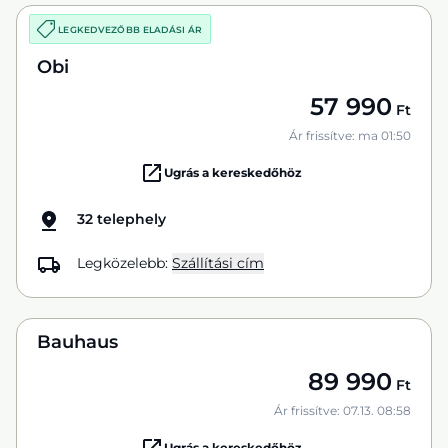
LEGKEDVEZŐBB ELADÁSI ÁR
Obi
57 990
Ft
Ár frissítve: ma 01:50
Ugrás a kereskedőhöz
32 telephely
Legközelebb:
Szállítási cím
Bauhaus
89 990
Ft
Ár frissítve: 07.13. 08:58
Ugrás a kereskedőhöz