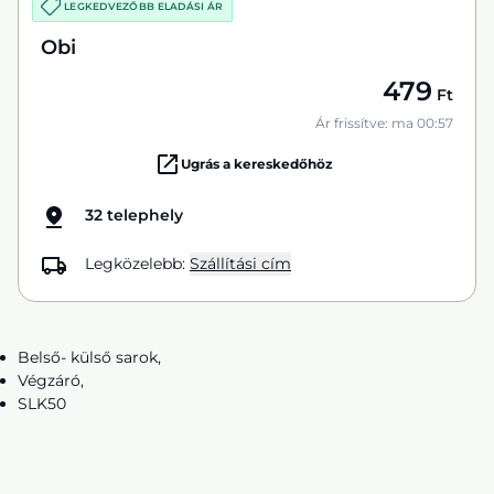
LEGKEDVEZŐBB ELADÁSI ÁR
Obi
479
Ft
Ár frissítve: ma 00:57
Ugrás a kereskedőhöz
32 telephely
Legközelebb:
Szállítási cím
Belső- külső sarok,
Végzáró,
SLK50