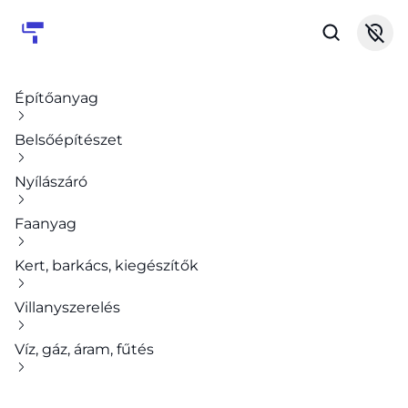
Építőanyag
Belsőépítészet
Nyílászáró
Faanyag
Kert, barkács, kiegészítők
Villanyszerelés
Víz, gáz, áram, fűtés