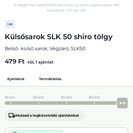
A képek harmadik féltől származó és azok tulajdonában álló
tartalmak. Forrás: OBI
1 DB
Külsősarok SLK 50 shiro tölgy
Belső- külső sarok, Végzáró, SLK50
479 Ft
-tól, 1 ajánlat
Ajánlatok
Termékleírás
10 km
20 km
30 km
80 km
Mutasd a legközelebbi ajánlatokat