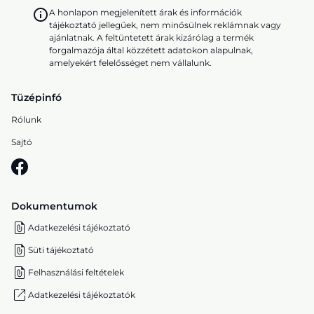
A honlapon megjelenített árak és információk
tájékoztató jellegűek, nem minősülnek reklámnak vagy
ajánlatnak. A feltüntetett árak kizárólag a termék
forgalmazója által közzétett adatokon alapulnak,
amelyekért felelősséget nem vállalunk.
Tüzépinfó
Rólunk
Sajtó
Dokumentumok
Adatkezelési tájékoztató
Süti tájékoztató
Felhasználási feltételek
Adatkezelési tájékoztatók