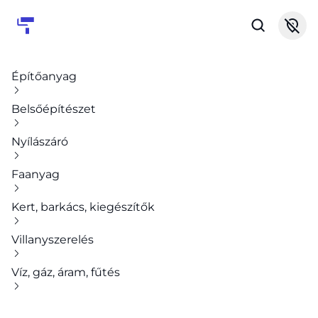
Építőanyag
Belsőépítészet
Nyílászáró
Faanyag
Kert, barkács, kiegészítők
Villanyszerelés
Víz, gáz, áram, fűtés