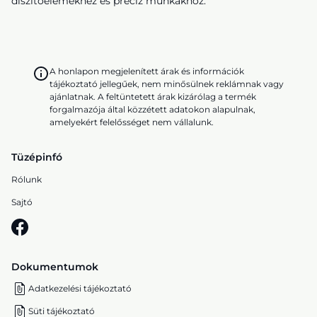
díszítőelemekhez és precíz munkákhoz.
A honlapon megjelenített árak és információk
tájékoztató jellegűek, nem minősülnek reklámnak vagy
ajánlatnak. A feltüntetett árak kizárólag a termék
forgalmazója által közzétett adatokon alapulnak,
amelyekért felelősséget nem vállalunk.
Tüzépinfó
Rólunk
Sajtó
Dokumentumok
Adatkezelési tájékoztató
Süti tájékoztató