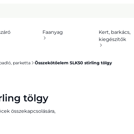
száró
Faanyag
Kert, barkács,
kiegészítők
padló, parketta
Összekötőelem SLK50 stirling tölgy
ling tölgy
écek összekapcsolására,