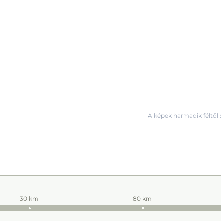
A képek harmadik féltől 
30 km
80 km