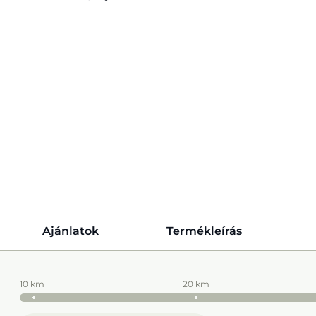
Ajánlatok
Termékleírás
10 km
20 km