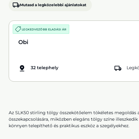
Mutasd a legközelebbi ajánlatokat
LEGKEDVEZŐBB ELADÁSI ÁR
Obi
32 telephely
Legkö
Az SLK50 stirling tölgy összekötőelem tökéletes megoldás 
összekapcsolására, miközben elegáns tölgy színe illeszkedik 
könnyen telepíthető és praktikus eszköz a szegélyekhez.