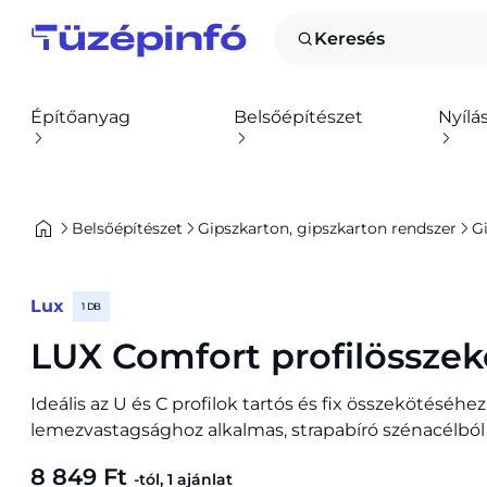
Keresés
Építőanyag
Belsőépítészet
Nyílá
Belsőépítészet
Gipszkarton, gipszkarton rendszer
G
Lux
1 DB
LUX Comfort profilösszek
Ideális az U és C profilok tartós és fix összekötéséh
lemezvastagsághoz alkalmas, strapabíró szénacélból
8 849 Ft
-tól, 1 ajánlat