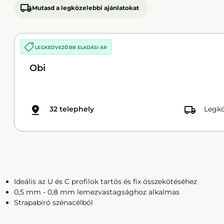
Mutasd a legközelebbi ajánlatokat
LEGKEDVEZŐBB ELADÁSI ÁR
Obi
32 telephely
Legkö
Ideális az U és C profilok tartós és fix összekötéséhez
0,5 mm - 0,8 mm lemezvastagsághoz alkalmas
Strapabíró szénacélból