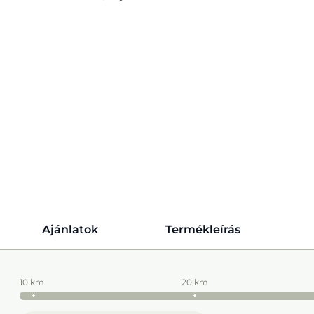
Ajánlatok
Termékleírás
10 km
20 km