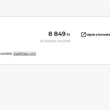
8 849
Ft
Ugrás a keres
Ár frissítve: ma 01:50
zelebb:
Szállítási cím