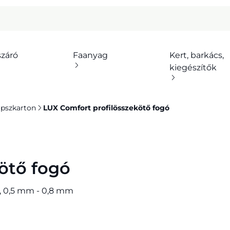
száró
Faanyag
Kert, barkács,
kiegészítők
ipszkarton
LUX Comfort profilösszekötő fogó
ötő fogó
ez, 0,5 mm - 0,8 mm