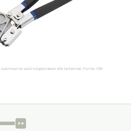
 származó és azok tulajdonában álló tartalmak. Forrás: OBI