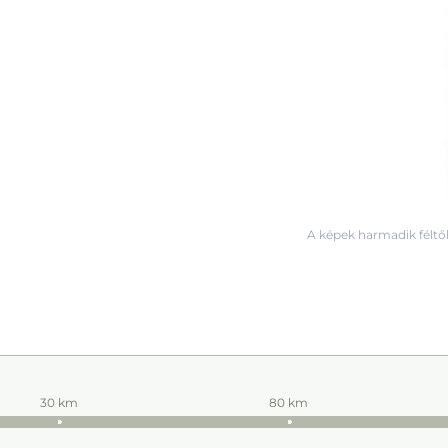
A képek harmadik féltől
30 km
80 km