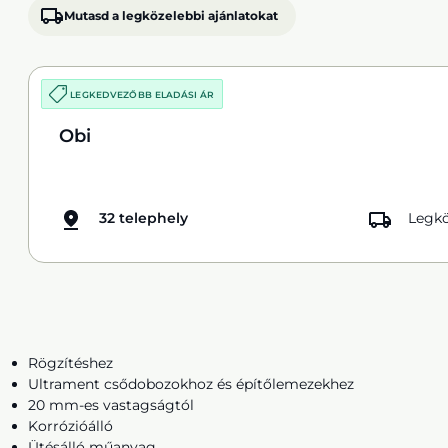
Mutasd a legközelebbi ajánlatokat
LEGKEDVEZŐBB ELADÁSI ÁR
Obi
32 telephely
Legkö
Rögzítéshez
Ultrament csődobozokhoz és építőlemezekhez
20 mm-es vastagságtól
Korrózióálló
Ütésálló műanyag