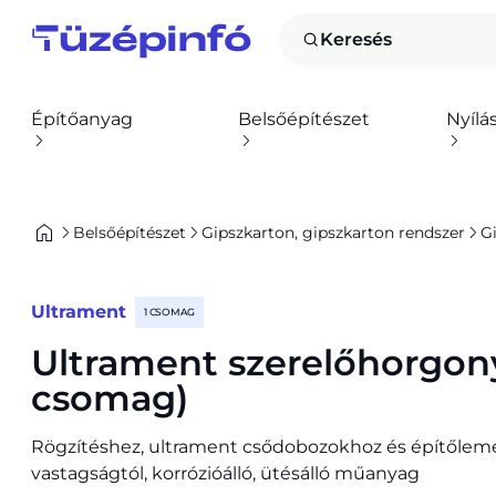
Keresés
Építőanyag
Belsőépítészet
Nyílá
Belsőépítészet
Gipszkarton, gipszkarton rendszer
G
Ultrament
1 CSOMAG
Ultrament szerelőhorgony
csomag)
Rögzítéshez, ultrament csődobozokhoz és építőle
vastagságtól, korrózióálló, ütésálló műanyag