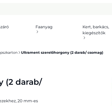
száró
Faanyag
Kert, barkács,
kiegészítők
ipszkarton
Ultrament szerelőhorgony (2 darab/ csomag)
 (2 darab/
mezekhez, 20 mm-es