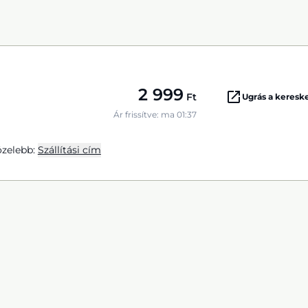
2 999
Ft
Ugrás a keres
Ár frissítve: ma 01:37
zelebb:
Szállítási cím