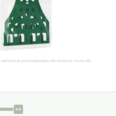
 származó és azok tulajdonában álló tartalmak. Forrás: OBI