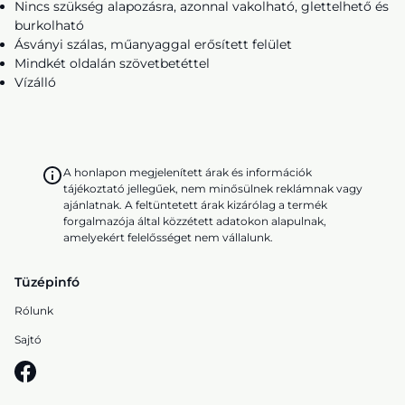
Nincs szükség alapozásra, azonnal vakolható, glettelhető és
burkolható
Ásványi szálas, műanyaggal erősített felület
Mindkét oldalán szövetbetéttel
Vízálló
A honlapon megjelenített árak és információk
tájékoztató jellegűek, nem minősülnek reklámnak vagy
ajánlatnak. A feltüntetett árak kizárólag a termék
forgalmazója által közzétett adatokon alapulnak,
amelyekért felelősséget nem vállalunk.
Tüzépinfó
Rólunk
Sajtó