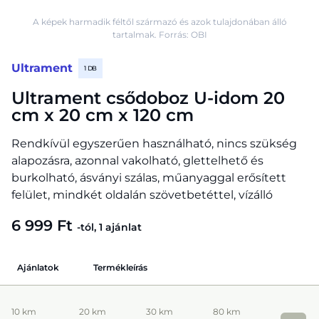
A képek harmadik féltől származó és azok tulajdonában álló
tartalmak. Forrás: OBI
Ultrament
1 DB
Ultrament csődoboz U-idom 20
cm x 20 cm x 120 cm
Rendkívül egyszerűen használható, nincs szükség
alapozásra, azonnal vakolható, glettelhető és
burkolható, ásványi szálas, műanyaggal erősített
felület, mindkét oldalán szövetbetéttel, vízálló
6 999 Ft
-tól, 1 ajánlat
Ajánlatok
Termékleírás
10 km
20 km
30 km
80 km