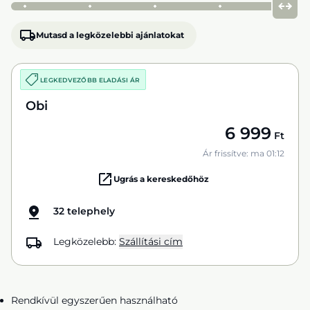
Mutasd a legközelebbi ajánlatokat
LEGKEDVEZŐBB ELADÁSI ÁR
Obi
6 999
Ft
Ár frissítve: ma 01:12
Ugrás a kereskedőhöz
32 telephely
Legközelebb:
Szállítási cím
Rendkívül egyszerűen használható