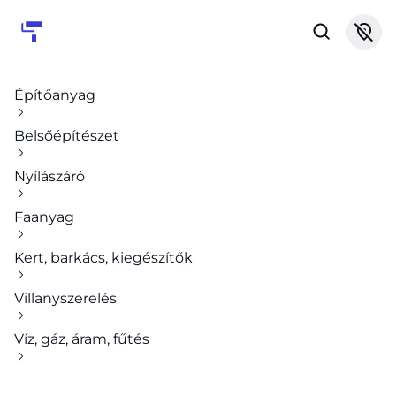
Építőanyag
Belsőépítészet
Nyílászáró
Faanyag
Kert, barkács, kiegészítők
Villanyszerelés
Víz, gáz, áram, fűtés