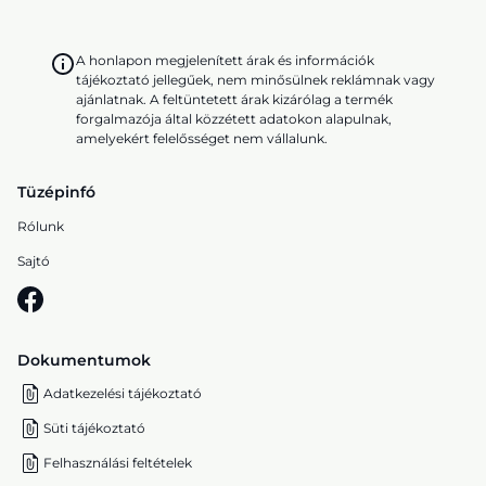
A honlapon megjelenített árak és információk
tájékoztató jellegűek, nem minősülnek reklámnak vagy
ajánlatnak. A feltüntetett árak kizárólag a termék
forgalmazója által közzétett adatokon alapulnak,
amelyekért felelősséget nem vállalunk.
Tüzépinfó
Rólunk
Sajtó
Dokumentumok
Adatkezelési tájékoztató
Süti tájékoztató
Felhasználási feltételek