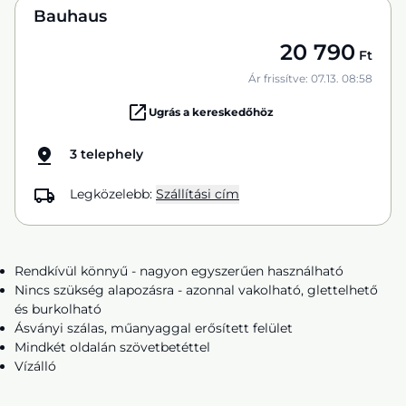
Bauhaus
20 790
Ft
Ár frissítve: 07.13. 08:58
Ugrás a kereskedőhöz
3 telephely
Legközelebb:
Szállítási cím
Rendkívül könnyű - nagyon egyszerűen használható
Nincs szükség alapozásra - azonnal vakolható, glettelhető
és burkolható
Ásványi szálas, műanyaggal erősített felület
Mindkét oldalán szövetbetéttel
Vízálló