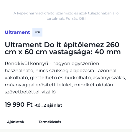
A képek harmadik féltől származó és azok tulajdonában álló
tartalmak. Forrás: OBI
Ultrament
1 DB
Ultrament Do it építőlemez 260
cm x 60 cm vastagsága: 40 mm
Rendkívül könnyű - nagyon egyszerűen
használható, nincs szükség alapozásra - azonnal
vakolható, glettelhető és burkolható, ásványi szálas,
műanyaggal erősített felület, mindkét oldalán
szövetbetéttel, vízálló
19 990 Ft
-tól, 2 ajánlat
Ajánlatok
Termékleírás