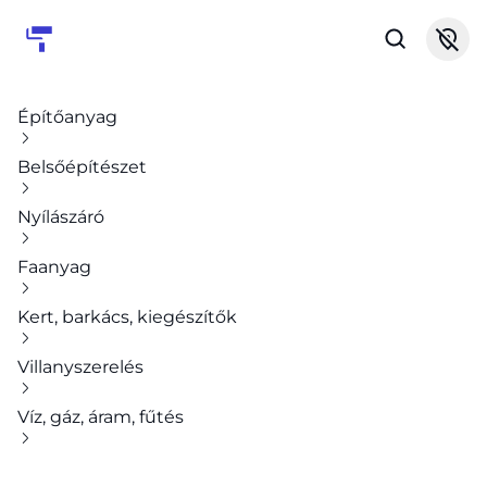
Építőanyag
Belsőépítészet
Nyílászáró
Faanyag
Kert, barkács, kiegészítők
Villanyszerelés
Víz, gáz, áram, fűtés