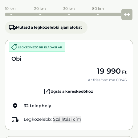
10 km
20 km
30 km
80 km
Mutasd a legközelebbi ajánlatokat
LEGKEDVEZŐBB ELADÁSI ÁR
Obi
19 990
Ft
Ár frissítve: ma 00:46
Ugrás a kereskedőhöz
32 telephely
Legközelebb:
Szállítási cím