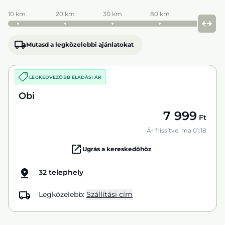
10 km
20 km
30 km
80 km
Mutasd a legközelebbi ajánlatokat
LEGKEDVEZŐBB ELADÁSI ÁR
Obi
7 999
Ft
Ár frissítve: ma 01:18
Ugrás a kereskedőhöz
32 telephely
Legközelebb:
Szállítási cím