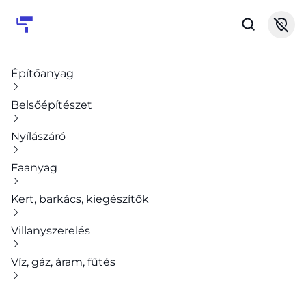
Építőanyag
Belsőépítészet
Nyílászáró
Faanyag
Kert, barkács, kiegészítők
Villanyszerelés
Víz, gáz, áram, fűtés