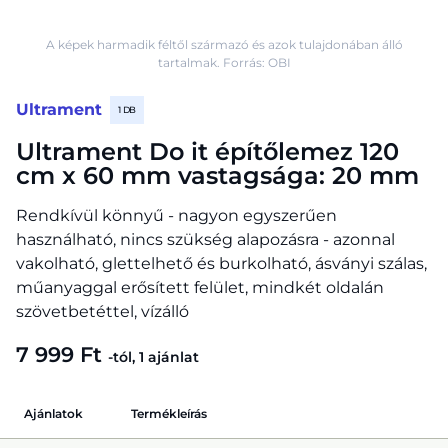
A képek harmadik féltől származó és azok tulajdonában álló
tartalmak. Forrás: OBI
Ultrament
1 DB
Ultrament Do it építőlemez 120
cm x 60 mm vastagsága: 20 mm
Rendkívül könnyű - nagyon egyszerűen
használható, nincs szükség alapozásra - azonnal
vakolható, glettelhető és burkolható, ásványi szálas,
műanyaggal erősített felület, mindkét oldalán
szövetbetéttel, vízálló
7 999 Ft
-tól, 1 ajánlat
Ajánlatok
Termékleírás