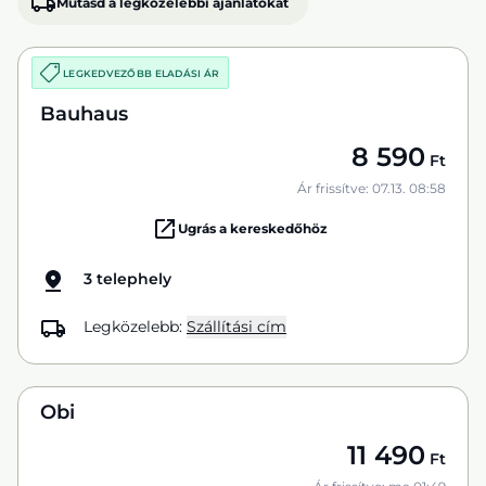
Mutasd a legközelebbi ajánlatokat
LEGKEDVEZŐBB ELADÁSI ÁR
Bauhaus
8 590
Ft
Ár frissítve: 07.13. 08:58
Ugrás a kereskedőhöz
3 telephely
Legközelebb:
Szállítási cím
Obi
11 490
Ft