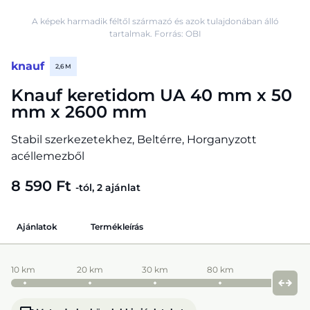
A képek harmadik féltől származó és azok tulajdonában álló
tartalmak. Forrás: OBI
knauf
2,6 M
Knauf keretidom UA 40 mm x 50
mm x 2600 mm
Stabil szerkezetekhez, Beltérre, Horganyzott
acéllemezből
8 590 Ft
-tól, 2 ajánlat
Ajánlatok
Termékleírás
10 km
20 km
30 km
80 km