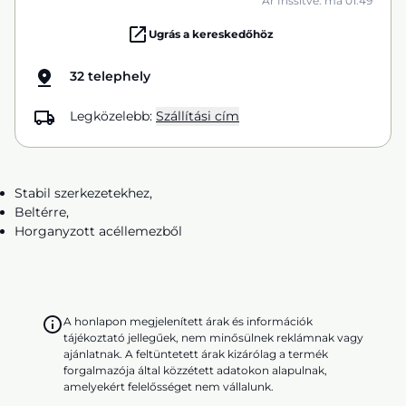
Ár frissítve: ma 01:49
Ugrás a kereskedőhöz
32 telephely
Legközelebb:
Szállítási cím
Stabil szerkezetekhez,
Beltérre,
Horganyzott acéllemezből
A honlapon megjelenített árak és információk
tájékoztató jellegűek, nem minősülnek reklámnak vagy
ajánlatnak. A feltüntetett árak kizárólag a termék
forgalmazója által közzétett adatokon alapulnak,
amelyekért felelősséget nem vállalunk.