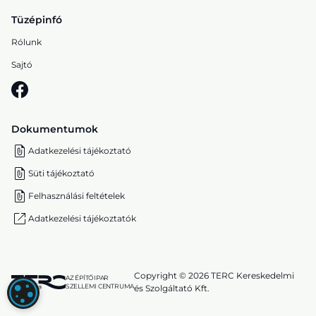
Tüzépinfó
Rólunk
Sajtó
Dokumentumok
Adatkezelési tájékoztató
Süti tájékoztató
Felhasználási feltételek
Adatkezelési tájékoztatók
Copyright © 2026 TERC Kereskedelmi
AZ ÉPÍTŐIPAR
SZELLEMI CENTRUMA
és Szolgáltató Kft.
SÜTI (COOKIE) BEÁLLÍTÁSOK