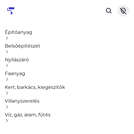
Építőanyag
Belsőépítészet
Nyílászáró
Faanyag
Kert, barkács, kiegészítők
Villanyszerelés
Víz, gáz, áram, fűtés