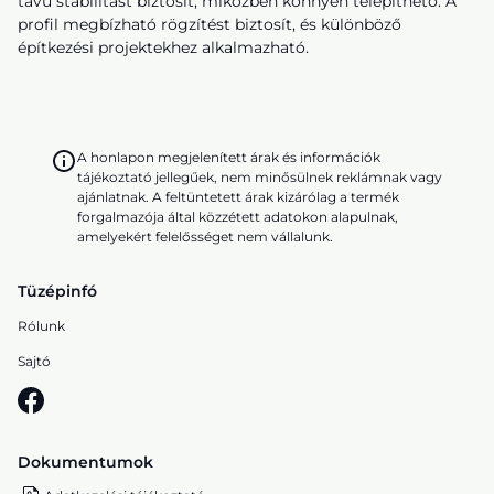
távú stabilitást biztosít, miközben könnyen telepíthető. A
profil megbízható rögzítést biztosít, és különböző
építkezési projektekhez alkalmazható.
A honlapon megjelenített árak és információk
tájékoztató jellegűek, nem minősülnek reklámnak vagy
ajánlatnak. A feltüntetett árak kizárólag a termék
forgalmazója által közzétett adatokon alapulnak,
amelyekért felelősséget nem vállalunk.
Tüzépinfó
Rólunk
Sajtó
Dokumentumok