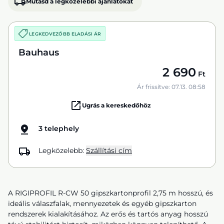
Mutasd a legközelebbi ajánlatokat
LEGKEDVEZŐBB ELADÁSI ÁR
Bauhaus
2 690
Ft
Ár frissítve: 07.13. 08:58
Ugrás a kereskedőhöz
3 telephely
Legközelebb:
Szállítási cím
A RIGIPROFIL R-CW 50 gipszkartonprofil 2,75 m hosszú, és
ideális válaszfalak, mennyezetek és egyéb gipszkarton
rendszerek kialakításához. Az erős és tartós anyag hosszú