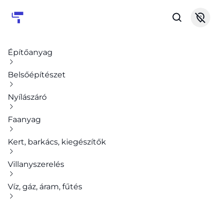
Építőanyag
Belsőépítészet
Nyílászáró
Faanyag
Kert, barkács, kiegészítők
Villanyszerelés
Víz, gáz, áram, fűtés