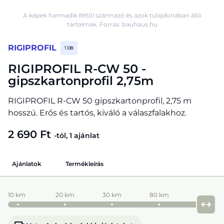
A képek harmadik féltől származó és azok tulajdonában álló
tartalmak. Forrás: bauhaus.hu
RIGIPROFIL
1 DB
RIGIPROFIL R-CW 50 -
gipszkartonprofil 2,75m
RIGIPROFIL R-CW 50 gipszkartonprofil, 2,75 m
hosszú. Erős és tartós, kiváló a válaszfalakhoz.
2 690 Ft
-tól, 1 ajánlat
Ajánlatok
Termékleírás
10 km
20 km
30 km
80 km