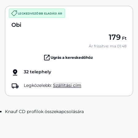
LEGKEDVEZŐBB ELADÁSI ÁR
Obi
179
Ft
Ár frissítve: ma 01:48
Ugrás a kereskedőhöz
32 telephely
Legközelebb:
Szállítási cím
Knauf CD profilok összekapcsolására