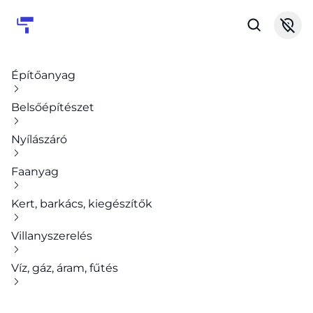
Építőanyag
Belsőépítészet
Nyílászáró
Faanyag
Kert, barkács, kiegészítők
Villanyszerelés
Víz, gáz, áram, fűtés