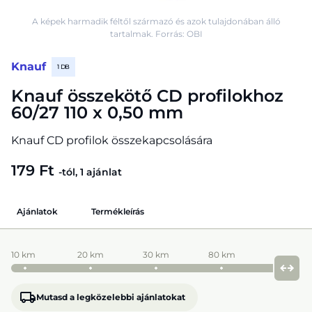
A képek harmadik féltől származó és azok tulajdonában álló
tartalmak. Forrás: OBI
Knauf
1 DB
Knauf összekötő CD profilokhoz
60/27 110 x 0,50 mm
Knauf CD profilok összekapcsolására
179 Ft
-tól, 1 ajánlat
Ajánlatok
Termékleírás
10 km
20 km
30 km
80 km
Mutasd a legközelebbi ajánlatokat