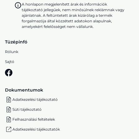
A honlapon megjelenített árak és információk
tájékoztató jellegűek, nem minősülnek reklámnak vagy
ajánlatnak. A feltüntetett árak kizárólag a termék
forgalmazója által közzétett adatokon alapulnak,
amelyekért felelősséget nem vállalunk.
Tüzépinfó
Rólunk
Sajtó
Dokumentumok
Adatkezelési tájékoztató
Süti tájékoztató
Felhasználási feltételek
Adatkezelési tájékoztatók