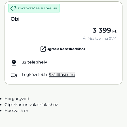
LEGKEDVEZŐBB ELADÁSI ÁR
Obi
3 399
Ft
Ár frissítve: ma 01:14
Ugrás a kereskedőhöz
32 telephely
Legközelebb:
Szállítási cím
Horganyzott
Gipszkarton válaszfalakhoz
Hossza: 4 m