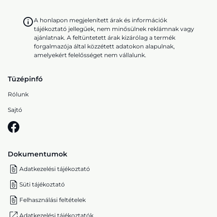
A honlapon megjelenített árak és információk
tájékoztató jellegűek, nem minősülnek reklámnak vagy
ajánlatnak. A feltüntetett árak kizárólag a termék
forgalmazója által közzétett adatokon alapulnak,
amelyekért felelősséget nem vállalunk.
Tüzépinfó
Rólunk
Sajtó
Dokumentumok
Adatkezelési tájékoztató
Süti tájékoztató
Felhasználási feltételek
Adatkezelési tájékoztatók