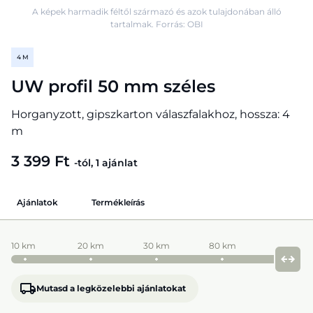
A képek harmadik féltől származó és azok tulajdonában álló
tartalmak. Forrás: OBI
4 M
UW profil 50 mm széles
Horganyzott, gipszkarton válaszfalakhoz, hossza: 4
m
3 399 Ft
-tól, 1 ajánlat
Ajánlatok
Termékleírás
10 km
20 km
30 km
80 km
Mutasd a legközelebbi ajánlatokat