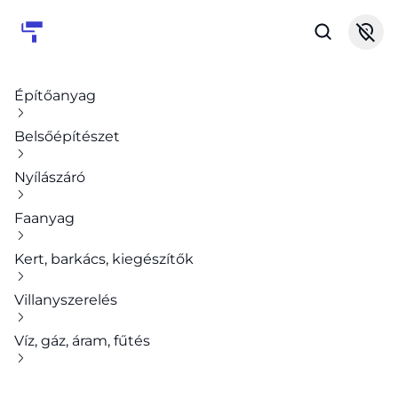
Építőanyag
Belsőépítészet
Nyílászáró
Faanyag
Kert, barkács, kiegészítők
Villanyszerelés
Víz, gáz, áram, fűtés