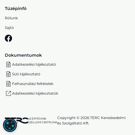
Tüzépinfó
Rólunk
Sajtó
Dokumentumok
Adatkezelési tájékoztató
Süti tájékoztató
Felhasználási feltételek
Adatkezelési tájékoztatók
Copyright © 2026 TERC Kereskedelmi
AZ ÉPÍTŐIPAR
SZELLEMI CENTRUMA
és Szolgáltató Kft.
SÜTI (COOKIE) BEÁLLÍTÁSOK