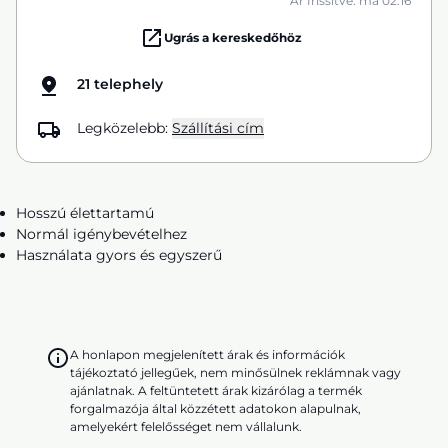
Ár frissítve: ma 02:16
Ugrás a kereskedőhöz
21 telephely
Legközelebb:
Szállítási cím
Hosszú élettartamú
Normál igénybevételhez
Használata gyors és egyszerű
A honlapon megjelenített árak és információk
tájékoztató jellegűek, nem minősülnek reklámnak vagy
ajánlatnak. A feltüntetett árak kizárólag a termék
forgalmazója által közzétett adatokon alapulnak,
amelyekért felelősséget nem vállalunk.