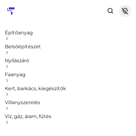
Építőanyag
Belsőépítészet
Nyílászáró
Faanyag
Kert, barkács, kiegészítők
Villanyszerelés
Víz, gáz, áram, fűtés