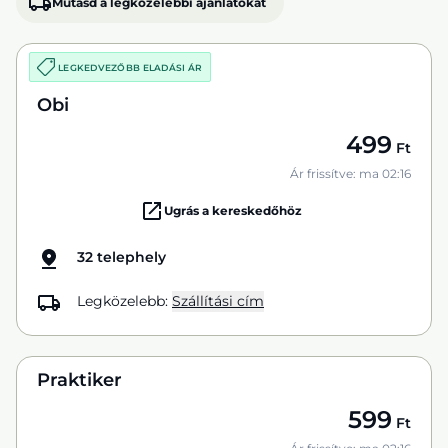
Mutasd a legközelebbi ajánlatokat
LEGKEDVEZŐBB ELADÁSI ÁR
Obi
499
Ft
Ár frissítve: ma 02:16
Ugrás a kereskedőhöz
32 telephely
Legközelebb:
Szállítási cím
Praktiker
599
Ft