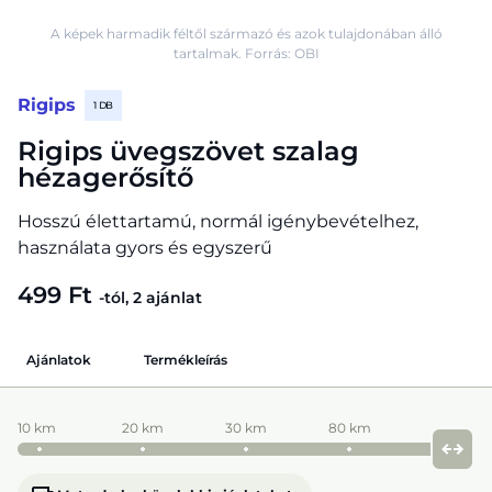
A képek harmadik féltől származó és azok tulajdonában álló
tartalmak. Forrás: OBI
Rigips
1 DB
Rigips üvegszövet szalag
hézagerősítő
Hosszú élettartamú, normál igénybevételhez,
használata gyors és egyszerű
499 Ft
-tól, 2 ajánlat
Ajánlatok
Termékleírás
10 km
20 km
30 km
80 km