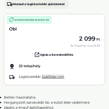
Mutasd a legközelebbi ajánlatokat
LEGKEDVEZŐBB ELADÁSI ÁR
Obi
2 099
Ft
Ár frissítve: ma 01:39
Ugrás a kereskedőhöz
32 telephely
Legközelebb:
Szállítási cím
Beltéri használatra
Horganyzott sarokvédő léc a külső élek védelmére
Ideális a Knauf építőlapokhoz