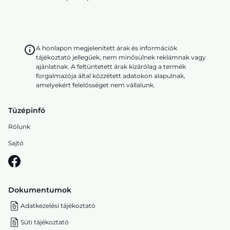
A honlapon megjelenített árak és információk
tájékoztató jellegűek, nem minősülnek reklámnak vagy
ajánlatnak. A feltüntetett árak kizárólag a termék
forgalmazója által közzétett adatokon alapulnak,
amelyekért felelősséget nem vállalunk.
Tüzépinfó
Rólunk
Sajtó
Dokumentumok
Adatkezelési tájékoztató
Süti tájékoztató