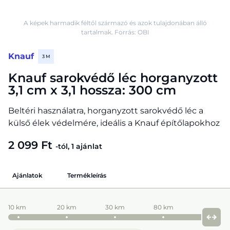
A képek harmadik féltől származó és azok tulajdonában álló
tartalmak. Forrás: OBI
Knauf
3 M
Knauf sarokvédő léc horganyzott
3,1 cm x 3,1 hossza: 300 cm
Beltéri használatra, horganyzott sarokvédő léc a
külső élek védelmére, ideális a Knauf építőlapokhoz
2 099 Ft
-tól, 1 ajánlat
Ajánlatok
Termékleírás
10 km
20 km
30 km
80 km