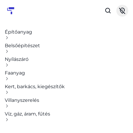
Építőanyag
Belsőépítészet
Nyílászáró
Faanyag
Kert, barkács, kiegészítők
Villanyszerelés
Víz, gáz, áram, fűtés