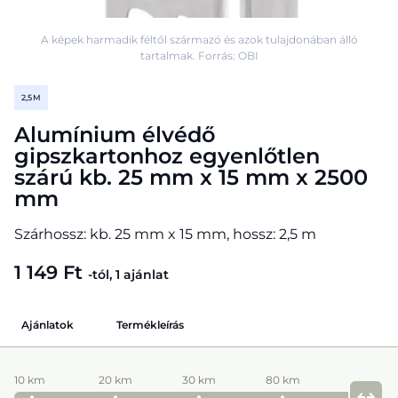
A képek harmadik féltől származó és azok tulajdonában álló
tartalmak. Forrás: OBI
2,5 M
Alumínium élvédő
gipszkartonhoz egyenlőtlen
szárú kb. 25 mm x 15 mm x 2500
mm
Szárhossz: kb. 25 mm x 15 mm, hossz: 2,5 m
1 149 Ft
-tól, 1 ajánlat
Ajánlatok
Termékleírás
10 km
20 km
30 km
80 km