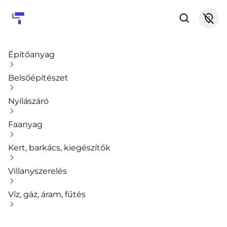
Építőanyag
Belsőépítészet
Nyílászáró
Faanyag
Kert, barkács, kiegészítők
Villanyszerelés
Víz, gáz, áram, fűtés