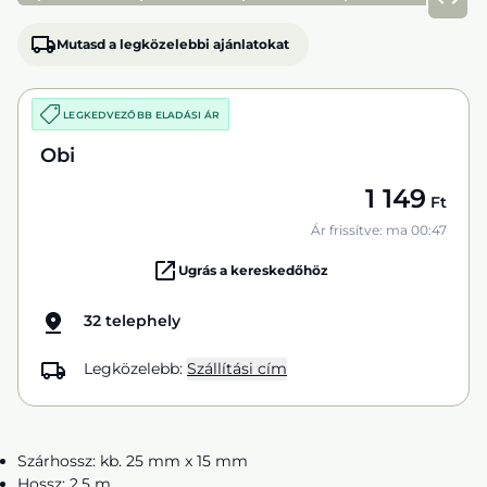
Mutasd a legközelebbi ajánlatokat
LEGKEDVEZŐBB ELADÁSI ÁR
Obi
1 149
Ft
Ár frissítve: ma 00:47
Ugrás a kereskedőhöz
32 telephely
Legközelebb:
Szállítási cím
Szárhossz: kb. 25 mm x 15 mm
Hossz: 2,5 m