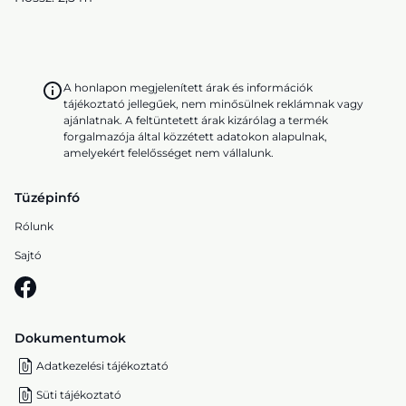
A honlapon megjelenített árak és információk
tájékoztató jellegűek, nem minősülnek reklámnak vagy
ajánlatnak. A feltüntetett árak kizárólag a termék
forgalmazója által közzétett adatokon alapulnak,
amelyekért felelősséget nem vállalunk.
Tüzépinfó
Rólunk
Sajtó
Dokumentumok
Adatkezelési tájékoztató
Süti tájékoztató