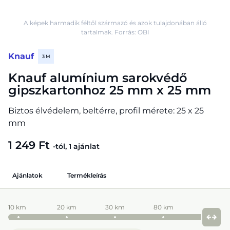
A képek harmadik féltől származó és azok tulajdonában álló
tartalmak. Forrás: OBI
Knauf
3 M
Knauf alumínium sarokvédő
gipszkartonhoz 25 mm x 25 mm
Biztos élvédelem, beltérre, profil mérete: 25 x 25
mm
1 249 Ft
-tól, 1 ajánlat
Ajánlatok
Termékleírás
10 km
20 km
30 km
80 km