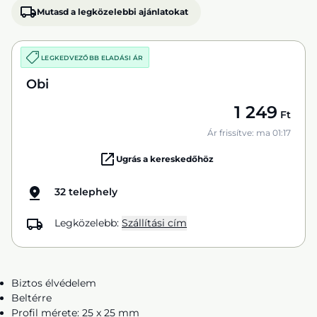
Mutasd a legközelebbi ajánlatokat
LEGKEDVEZŐBB ELADÁSI ÁR
Obi
1 249
Ft
Ár frissítve: ma 01:17
Ugrás a kereskedőhöz
32 telephely
Legközelebb:
Szállítási cím
Biztos élvédelem
Beltérre
Profil mérete: 25 x 25 mm