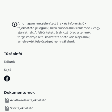
A honlapon megjelenített árak és információk
tájékoztató jellegűek, nem minősülnek reklámnak vagy
ajánlatnak. A feltüntetett árak kizárólag a termék
forgalmazója által közzétett adatokon alapulnak,
amelyekért felelősséget nem vállalunk.
Tüzépinfó
Rólunk
Sajtó
Dokumentumok
Adatkezelési tájékoztató
Süti tájékoztató