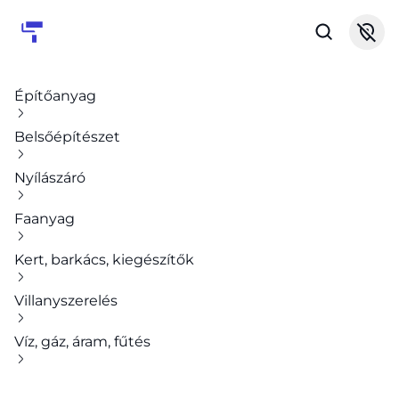
Építőanyag
Belsőépítészet
Nyílászáró
Faanyag
Kert, barkács, kiegészítők
Villanyszerelés
Víz, gáz, áram, fűtés