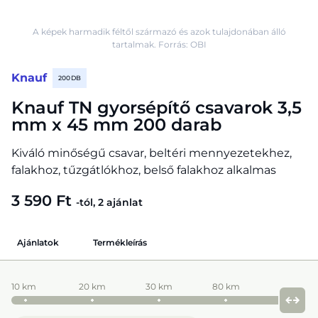
A képek harmadik féltől származó és azok tulajdonában álló
tartalmak. Forrás: OBI
Knauf
200 DB
Knauf TN gyorsépítő csavarok 3,5
mm x 45 mm 200 darab
Kiváló minőségű csavar, beltéri mennyezetekhez,
falakhoz, tűzgátlókhoz, belső falakhoz alkalmas
3 590 Ft
-tól, 2 ajánlat
Ajánlatok
Termékleírás
10 km
20 km
30 km
80 km