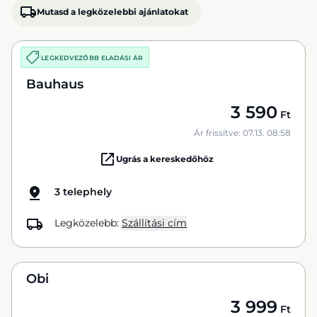
Mutasd a legközelebbi ajánlatokat
LEGKEDVEZŐBB ELADÁSI ÁR
Bauhaus
3 590
Ft
Ár frissítve: 07.13. 08:58
Ugrás a kereskedőhöz
3 telephely
Legközelebb:
Szállítási cím
Obi
3 999
Ft