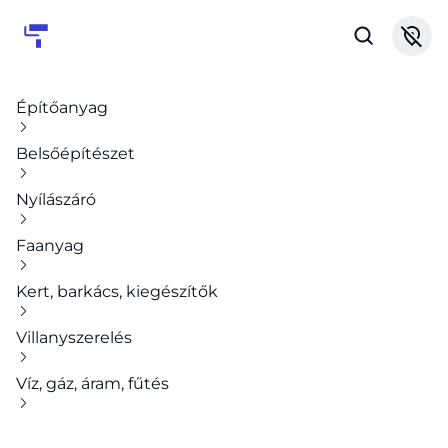
Építőanyag
Belsőépítészet
Nyílászáró
Faanyag
Kert, barkács, kiegészítők
Villanyszerelés
Víz, gáz, áram, fűtés