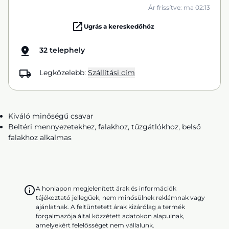
Ár frissítve: ma 02:13
Ugrás a kereskedőhöz
32 telephely
Legközelebb:
Szállítási cím
Kiváló minőségű csavar
Beltéri mennyezetekhez, falakhoz, tűzgátlókhoz, belső
falakhoz alkalmas
A honlapon megjelenített árak és információk
tájékoztató jellegűek, nem minősülnek reklámnak vagy
ajánlatnak. A feltüntetett árak kizárólag a termék
forgalmazója által közzétett adatokon alapulnak,
amelyekért felelősséget nem vállalunk.