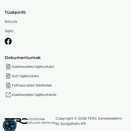
Tüzépinfó
Rólunk
Sajtó
Dokumentumok
Adatkezelési tájékoztató
Süti tájékoztató
Felhasználási feltételek
Adatkezelési tájékoztatók
Copyright © 2026 TERC Kereskedelmi
AZ ÉPÍTŐIPAR
SZELLEMI CENTRUMA
és Szolgáltató Kft.
SÜTI (COOKIE) BEÁLLÍTÁSOK