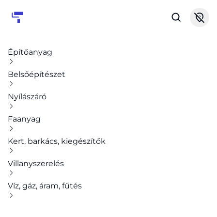
Építőanyag
Belsőépítészet
Nyílászáró
Faanyag
Kert, barkács, kiegészítők
Villanyszerelés
Víz, gáz, áram, fűtés