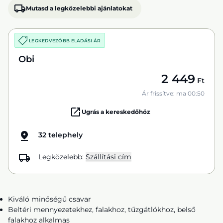
Mutasd a legközelebbi ajánlatokat
LEGKEDVEZŐBB ELADÁSI ÁR
Obi
2 449
Ft
Ár frissítve: ma 00:50
Ugrás a kereskedőhöz
32 telephely
Legközelebb:
Szállítási cím
Kiváló minőségű csavar
Beltéri mennyezetekhez, falakhoz, tűzgátlókhoz, belső
falakhoz alkalmas