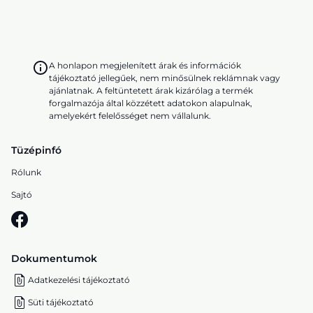
A honlapon megjelenített árak és információk
tájékoztató jellegűek, nem minősülnek reklámnak vagy
ajánlatnak. A feltüntetett árak kizárólag a termék
forgalmazója által közzétett adatokon alapulnak,
amelyekért felelősséget nem vállalunk.
Tüzépinfó
Rólunk
Sajtó
Dokumentumok
Adatkezelési tájékoztató
Süti tájékoztató