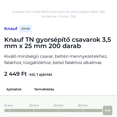
A képek harmadik féltől származó és azok tulajdonában álló
tartalmak. Forrás: OBI
Knauf
200 DB
Knauf TN gyorsépítő csavarok 3,5
mm x 25 mm 200 darab
Kiváló minőségű csavar, beltéri mennyezetekhez,
falakhoz, tűzgátlókhoz, belső falakhoz alkalmas
2 449 Ft
-tól, 1 ajánlat
Ajánlatok
Termékleírás
10 km
20 km
30 km
80 km