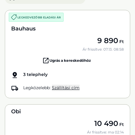
LEGKEDVEZŐBB ELADÁSI ÁR
Bauhaus
9 890
Ft
Ár frissítve: 07.13. 08:58
Ugrás a kereskedőhöz
3 telephely
Legközelebb:
Szállítási cím
Obi
10 490
Ft
Ár frissítve: ma 02:14