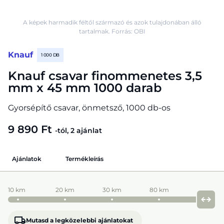
A képek harmadik féltől származó és azok tulajdonában álló
tartalmak. Forrás: OBI
Knauf
1 000 DB
Knauf csavar finommenetes 3,5
mm x 45 mm 1000 darab
Gyorsépítő csavar, önmetsző, 1000 db-os
9 890 Ft
-tól, 2 ajánlat
Ajánlatok
Termékleírás
10 km
20 km
30 km
80 km
Mutasd a legközelebbi ajánlatokat