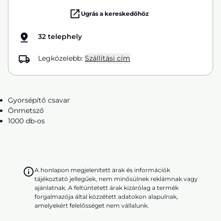
Ugrás a kereskedőhöz
32 telephely
Legközelebb:
Szállítási cím
Gyorsépítő csavar
Önmetsző
1000 db-os
A honlapon megjelenített árak és információk
tájékoztató jellegűek, nem minősülnek reklámnak vagy
ajánlatnak. A feltüntetett árak kizárólag a termék
forgalmazója által közzétett adatokon alapulnak,
amelyekért felelősséget nem vállalunk.