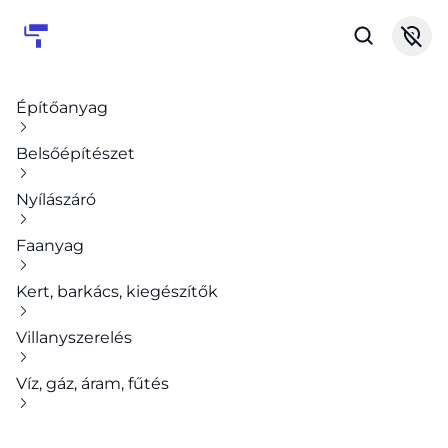
Építőanyag
Belsőépítészet
Nyílászáró
Faanyag
Kert, barkács, kiegészítők
Villanyszerelés
Víz, gáz, áram, fűtés