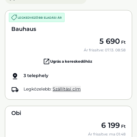
LEGKEDVEZŐBB ELADÁSI ÁR
Bauhaus
5 690
Ft
Ár frissítve: 07.13. 08:58
Ugrás a kereskedőhöz
3 telephely
Legközelebb:
Szállítási cím
Obi
6 199
Ft
Ár frissítve: ma 01:48