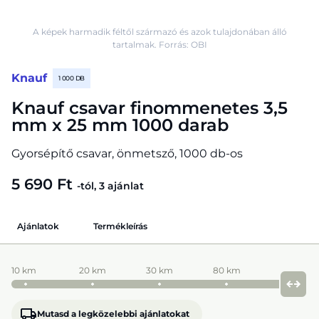
A képek harmadik féltől származó és azok tulajdonában álló
tartalmak. Forrás: OBI
Knauf
1 000 DB
Knauf csavar finommenetes 3,5
mm x 25 mm 1000 darab
Gyorsépítő csavar, önmetsző, 1000 db-os
5 690 Ft
-tól, 3 ajánlat
Ajánlatok
Termékleírás
10 km
20 km
30 km
80 km
Mutasd a legközelebbi ajánlatokat