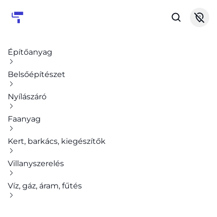
Építőanyag
Belsőépítészet
Nyílászáró
Faanyag
Kert, barkács, kiegészítők
Villanyszerelés
Víz, gáz, áram, fűtés