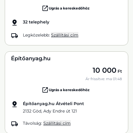
Ugrás a kereskedőhöz
32 telephely
Legközelebb:
Szállítási cím
Építőanyag.hu
10 000
Ft
Ár frissítve: ma 01:48
Ugrás a kereskedőhöz
Építőanyag.hu Átvételi Pont
2132 Göd, Ady Endre út 121
Távolság:
Szállítási cím