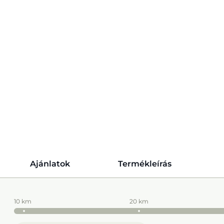
Ajánlatok
Termékleírás
10 km
20 km