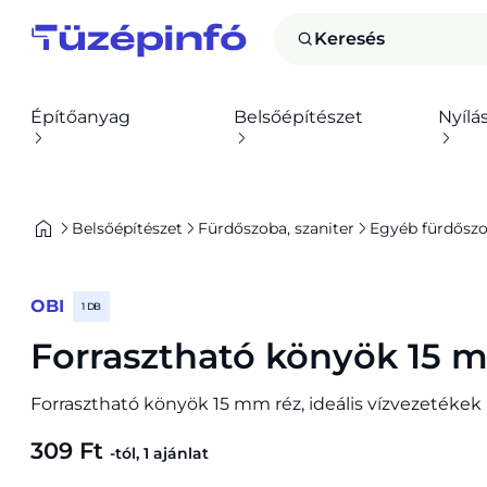
Keresés
Építőanyag
Belsőépítészet
Nyílá
Belsőépítészet
Fürdőszoba, szaniter
Egyéb fürdőszo
OBI
1 DB
Forrasztható könyök 15 
Forrasztható könyök 15 mm réz, ideális vízvezetékek
309 Ft
-tól, 1 ajánlat