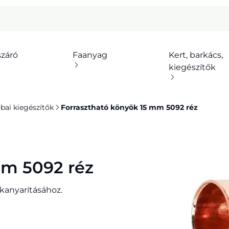
száró
Faanyag
Kert, barkács,
kiegészítők
bai kiegészítők
Forrasztható könyök 15 mm 5092 réz
mm 5092 réz
 kanyarításához.