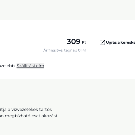
309
Ft
Ugrás a keres
Ár frissítve: tegnap 01:41
zelebb:
Szállítási cím
tja a vízvezetékek tartós
von megbízható csatlakozást