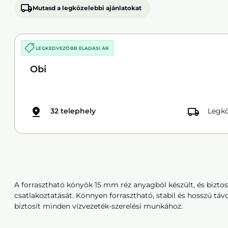
Mutasd a legközelebbi ajánlatokat
LEGKEDVEZŐBB ELADÁSI ÁR
Obi
32 telephely
Legkö
A forrasztható könyök 15 mm réz anyagból készült, és biztosí
csatlakoztatását. Könnyen forrasztható, stabil és hosszú tá
biztosít minden vízvezeték-szerelési munkához.