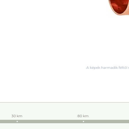
A képek harmadik féltől 
30 km
80 km