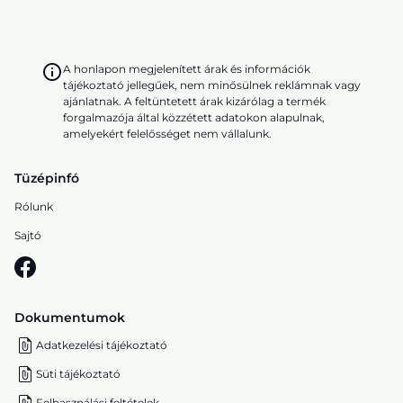
A honlapon megjelenített árak és információk
tájékoztató jellegűek, nem minősülnek reklámnak vagy
ajánlatnak. A feltüntetett árak kizárólag a termék
forgalmazója által közzétett adatokon alapulnak,
amelyekért felelősséget nem vállalunk.
Tüzépinfó
Rólunk
Sajtó
Dokumentumok
Adatkezelési tájékoztató
Süti tájékoztató
Felhasználási feltételek