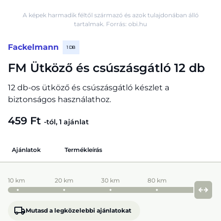
A képek harmadik féltől származó és azok tulajdonában álló
tartalmak. Forrás: obi.hu
Fackelmann
1 DB
FM Ütköző és csúszásgátló 12 db
12 db-os ütköző és csúszásgátló készlet a
biztonságos használathoz.
459 Ft
-tól, 1 ajánlat
Ajánlatok
Termékleírás
10 km
20 km
30 km
80 km
Mutasd a legközelebbi ajánlatokat