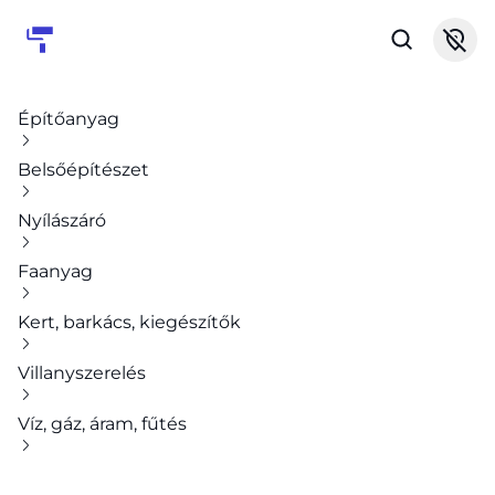
Építőanyag
Belsőépítészet
Nyílászáró
Faanyag
Kert, barkács, kiegészítők
Villanyszerelés
Víz, gáz, áram, fűtés