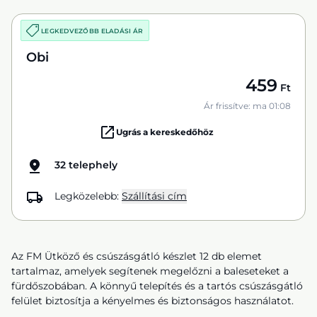
LEGKEDVEZŐBB ELADÁSI ÁR
Obi
459
Ft
Ár frissítve: ma 01:08
Ugrás a kereskedőhöz
32 telephely
Legközelebb:
Szállítási cím
Az FM Ütköző és csúszásgátló készlet 12 db elemet
tartalmaz, amelyek segítenek megelőzni a baleseteket a
fürdőszobában. A könnyű telepítés és a tartós csúszásgátló
felület biztosítja a kényelmes és biztonságos használatot.