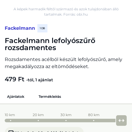
A képek harmadik féltől származó és azok tulajdonában álló
tartalmak. Forrás: obi.hu
Fackelmann
1 DB
Fackelmann lefolyószűrő
rozsdamentes
Rozsdamentes acélból készült lefolyószűrő, amely
megakadályozza az eltömődéseket.
479 Ft
-tól, 1 ajánlat
Ajánlatok
Termékleírás
10 km
20 km
30 km
80 km