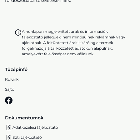
fürdőszobába tökéletesen illik.
A honlapon megjelenített árak és információk
tájékoztató jellegűek, nem minősülnek reklámnak vagy
ajánlatnak. A feltüntetett árak kizárólag a termék
forgalmazója által közzétett adatokon alapulnak,
amelyekért felelősséget nem vállalunk.
Tüzépinfó
Rólunk
Sajtó
Dokumentumok
Adatkezelési tájékoztató
Süti tájékoztató