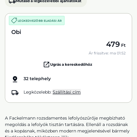
Mutasd a legközelebbi ajánlatokat
LEGKEDVEZŐBB ELADÁSI ÁR
Obi
479
Ft
Ár frissítve: ma 01:52
Ugrás a kereskedőhöz
32 telephely
Legközelebb:
Szállítási cím
A Fackelmann rozsdamentes lefolyószűrője megbízható
megoldás a lefolyók tisztán tartására. Ellenáll a rozsdának
és a kopásnak, miközben modern megjelenésével bármely