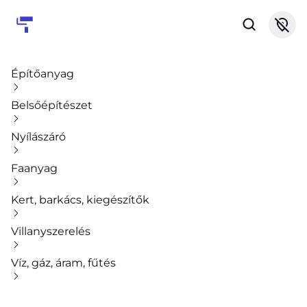
Építőanyag
Belsőépítészet
Nyílászáró
Faanyag
Kert, barkács, kiegészítők
Villanyszerelés
Víz, gáz, áram, fűtés