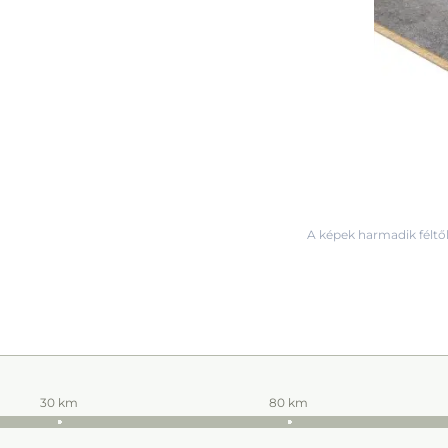
A képek harmadik féltől
30 km
80 km