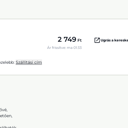
2 749
Ft
Ugrás a keres
Ár frissítve: ma 01:33
zelebb:
Szállítási cím
ővé,
etően,
grálhatók