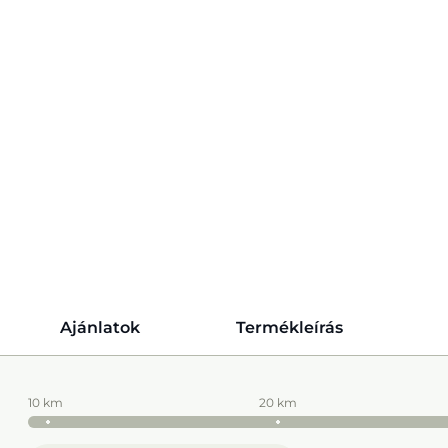
Ajánlatok
Termékleírás
10 km
20 km