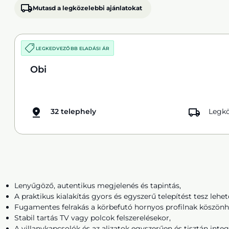
Mutasd a legközelebbi ajánlatokat
LEGKEDVEZŐBB ELADÁSI ÁR
Obi
32 telephely
Legkö
Lenyűgöző, autentikus megjelenés és tapintás,
A praktikus kialakítás gyors és egyszerű telepítést tesz lehet
Fugamentes felrakás a körbefutó hornyos profilnak köszönh
Stabil tartás TV vagy polcok felszerelésekor,
A villanykapcsolók és az aljzatok egyszerűen és tisztán inte