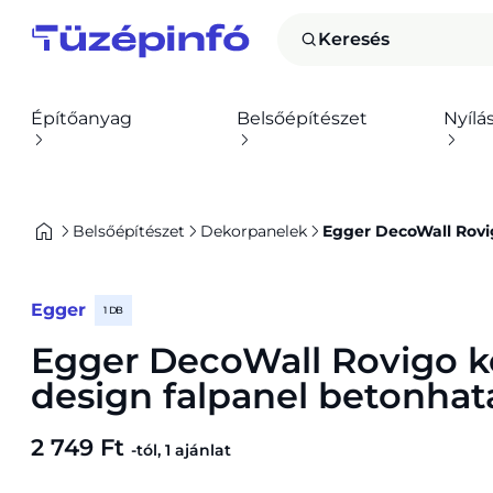
Keresés
Építőanyag
Belsőépítészet
Nyílá
Belsőépítészet
Dekorpanelek
Egger DecoWall Rovi
Egger
1 DB
Egger DecoWall Rovigo k
design falpanel betonhat
2 749 Ft
-tól, 1 ajánlat