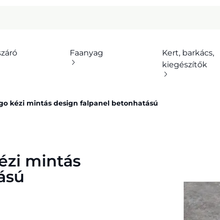
száró
Faanyag
Kert, barkács,
kiegészítők
go kézi mintás design falpanel betonhatású
ézi mintás
ású