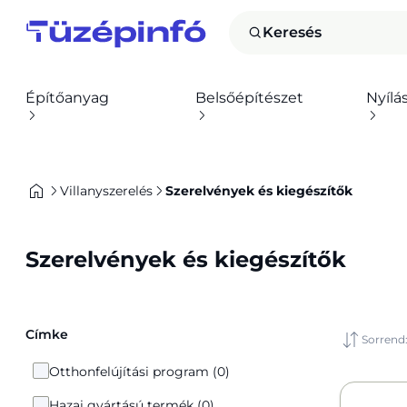
Keresés
Építőanyag
Belsőépítészet
Nyílá
Villanyszerelés
Szerelvények és kiegészítők
Szerelvények és kiegészítők
Címke
Sorrend
Otthonfelújítási program (0)
Hazai gyártású termék (0)