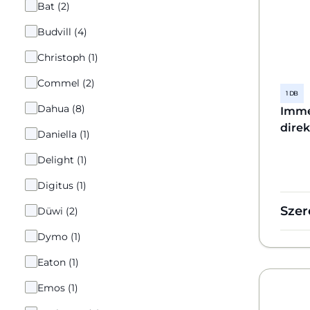
Bat (2)
Budvill (4)
Christoph (1)
Commel (2)
1 DB
Dahua (8)
Imme
direk
Daniella (1)
Delight (1)
Digitus (1)
Szer
Düwi (2)
Dymo (1)
Eaton (1)
Emos (1)