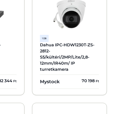
1 DB
-
Dahua IPC-HDW1230T-ZS-
2812-
S5/kültéri/2MP/Lite/2,8-
12mm/IR40m/ IP
turretkamera
82 344
70 198
Mystock
Ft
Ft