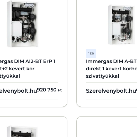
1 DB
rgas DIM AI2-BT ErP 1
Immergas DIM A-BT 
t+2 kevert kör
direkt 1 kevert körh
ttyúkkal
szivattyúkkal
920 750
elvenybolt.hu
Szerelvenybolt.hu
Ft