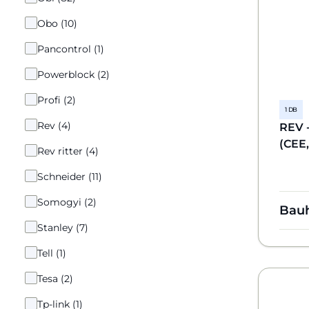
Obo (10)
Pancontrol (1)
Powerblock (2)
Profi (2)
1 DB
Rev (4)
REV 
(CEE
Rev ritter (4)
Schneider (11)
Somogyi (2)
Bau
Stanley (7)
Tell (1)
Tesa (2)
Tp-link (1)