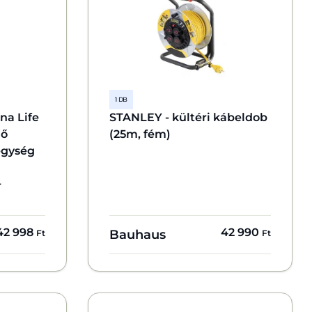
1 DB
na Life
STANLEY - kültéri kábeldob
dő
(25m, fém)
egység
+
42 998
42 990
Bauhaus
Ft
Ft