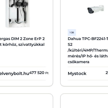
1 DB
rgas DIM 2 Zone ErP 2
Dahua TPC-BF2241-
t körhöz, szivattyúkkal
S2
/kültéri/4MP/Ther
mérés/IP hő- és lát
csőkamera
477 520
2
elvenybolt.hu
Mystock
Ft