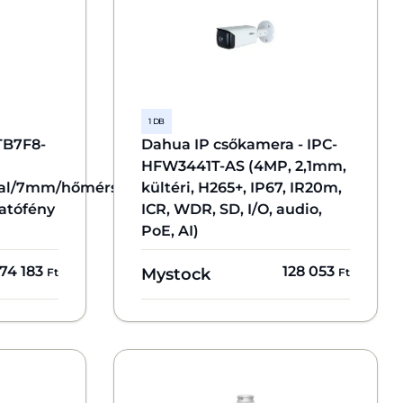
1 DB
TB7F8-
Dahua IP csőkamera - IPC-
HFW3441T-AS (4MP, 2,1mm,
mal/7mm/hőmérséklet
kültéri, H265+, IP67, IR20m,
hatófény
ICR, WDR, SD, I/O, audio,
PoE, AI)
74 183
128 053
Mystock
Ft
Ft