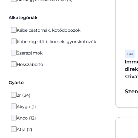
Alkategóriák
Kábelcsatornák, kötődobozok
Kábelrögzítő bilincsek, gyorskötözők
Szerszámok
1 DB
Imme
Hosszabbító
direk
sziva
Gyártó
Szer
2r (34)
Akyga (1)
Anco (12)
Atra (2)