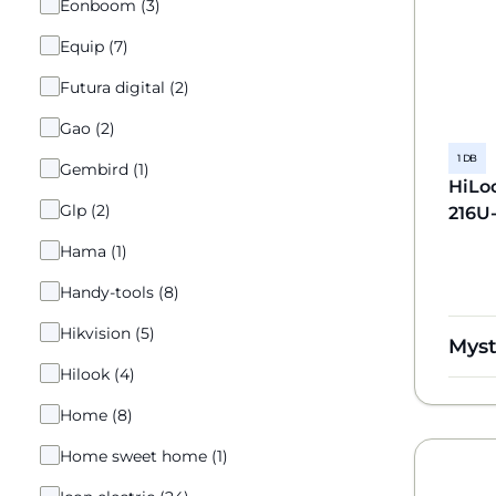
Eonboom (3)
Equip (7)
Futura digital (2)
Gao (2)
1 DB
Gembird (1)
HiLo
Glp (2)
216U
Hama (1)
Handy-tools (8)
Hikvision (5)
Mys
Hilook (4)
Home (8)
Home sweet home (1)