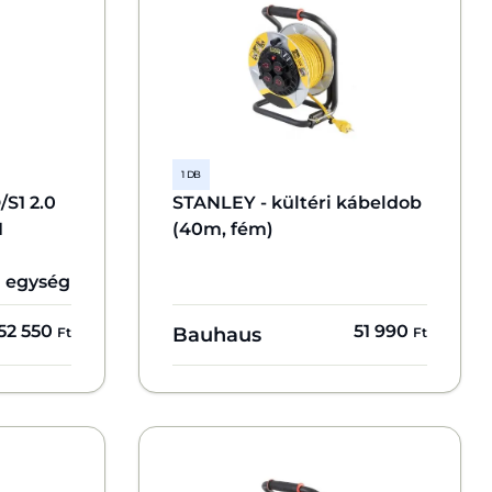
1 DB
S1 2.0
STANLEY - kültéri kábeldob
1
(40m, fém)
 egység
52 550
51 990
Bauhaus
Ft
Ft