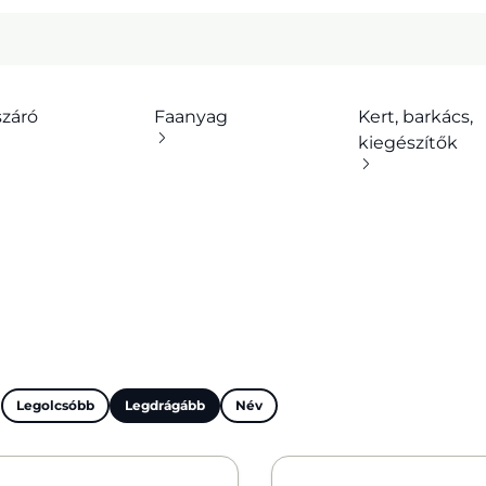
száró
Faanyag
Kert, barkács,
kiegészítők
:
Legolcsóbb
Legdrágább
Név