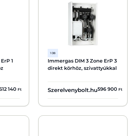
1 DB
ErP 1
Immergas DIM 3 Zone ErP 3
öz
direkt körhöz, szivattyúkkal
612 140
596 900
Szerelvenybolt.hu
Ft
Ft