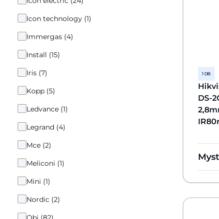
Icon electric (24)
Icon technology (1)
Immergas (4)
Install (15)
Iris (7)
1 DB
Hikvi
Kopp (5)
DS-2
Ledvance (1)
2,8mm
IR80
Legrand (4)
Mce (2)
Mys
Meliconi (1)
Mini (1)
Nordic (2)
Obi (82)