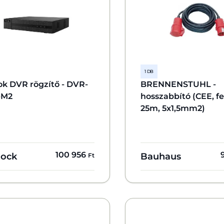
1 DB
ok DVR rögzítő - DVR-
BRENNENSTUHL -
-M2
hosszabbító (CEE, fe
25m, 5x1,5mm2)
100 956
tock
Bauhaus
Ft