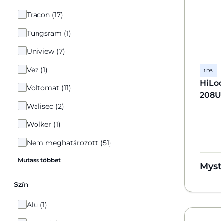
Tracon (17)
Tungsram (1)
Uniview (7)
Vez (1)
1 DB
HiLo
Voltomat (11)
208U
Walisec (2)
Wolker (1)
Nem meghatározott (51)
Mutass többet
Mys
Szín
Alu (1)