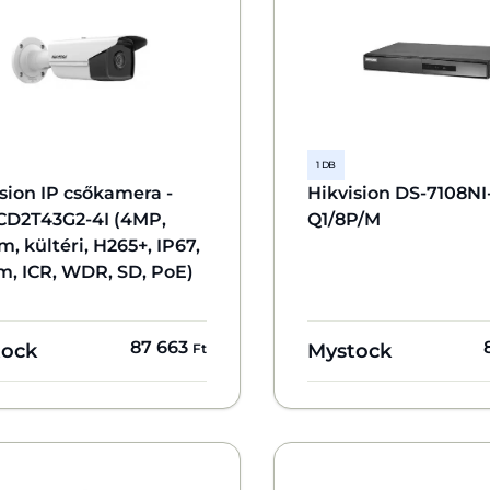
1 DB
sion IP csőkamera -
Hikvision DS-7108NI
CD2T43G2-4I (4MP,
Q1/8P/M
, kültéri, H265+, IP67,
m, ICR, WDR, SD, PoE)
87 663
tock
Mystock
Ft