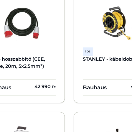
1 DB
 hosszabbító (CEE,
STANLEY - kábeldo
te, 20m, 5x2,5mm²)
42 990
haus
Bauhaus
Ft