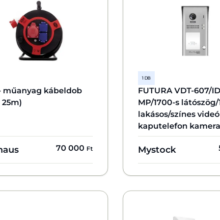
1 DB
- műanyag kábeldob
FUTURA VDT-607/ID/
, 25m)
MP/1700-s látószög/
lakásos/színes videó
kaputelefon kamera
70 000
haus
Mystock
Ft