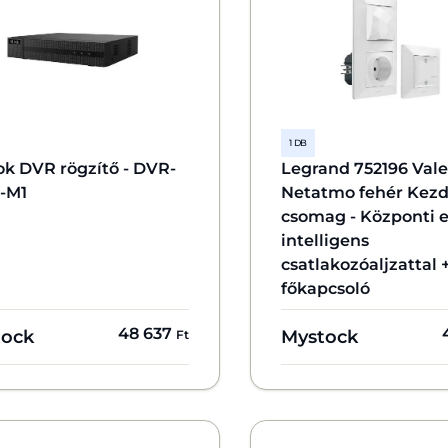
1 DB
ok DVR rögzítő - DVR-
Legrand 752196 Vale
-M1
Netatmo fehér Kez
csomag - Központi 
intelligens
csatlakozóaljzattal 
főkapcsoló
48 637
tock
Mystock
Ft