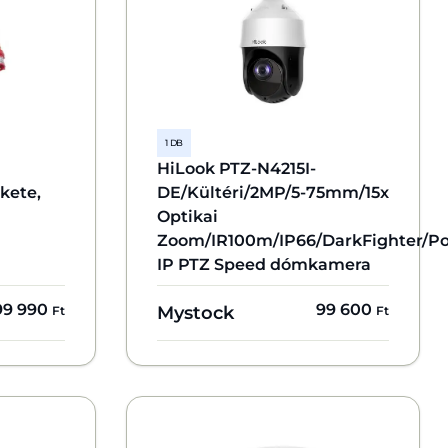
1 DB
HiLook PTZ-N4215I-
kete,
DE/Kültéri/2MP/5-75mm/15x
Optikai
Zoom/IR100m/IP66/DarkFighter/P
IP PTZ Speed dómkamera
99 990
99 600
Mystock
Ft
Ft