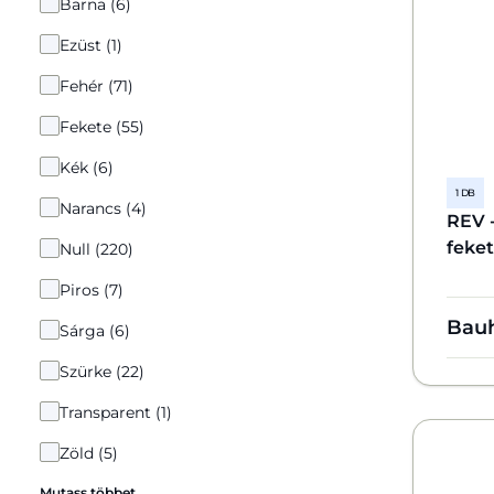
Barna (6)
Ezüst (1)
Fehér (71)
Fekete (55)
Kék (6)
1 DB
Narancs (4)
REV -
feke
Null (220)
Piros (7)
Bau
Sárga (6)
Szürke (22)
Transparent (1)
Zöld (5)
Mutass többet