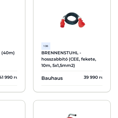
1 DB
b (40m)
BRENNENSTUHL -
hosszabbító (CEE, fekete,
10m, 5x1,5mm2)
41 990
39 990
Bauhaus
Ft
Ft